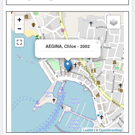
+
−
×
AEGINA, Chloe - 2002
Leaflet
| ©
OpenStreetMap