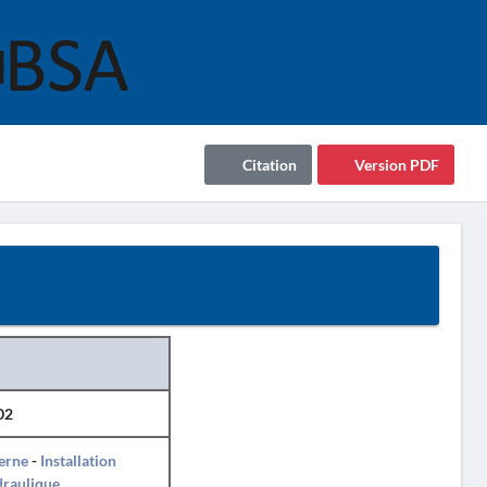
Citation
Version PDF
02
erne
-
Installation
draulique