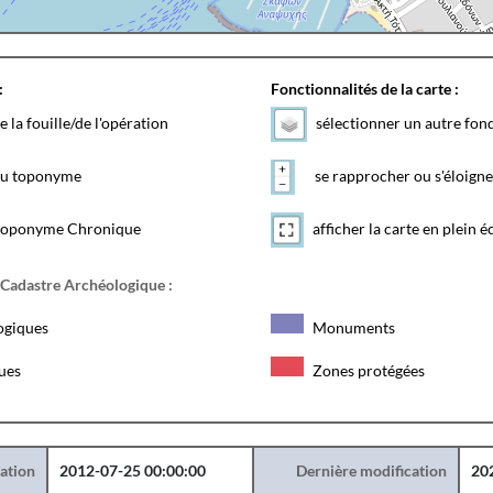
:
Fonctionnalités de la carte :
e la fouille/de l'opération
sélectionner un autre fon
 du toponyme
se rapprocher ou s'éloigne
toponyme Chronique
afficher la carte en plein é
 Cadastre Archéologique :
ogiques
Monuments
ques
Zones protégées
éation
2012-07-25 00:00:00
Dernière modification
20