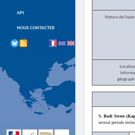
API
Nature de l'opé
NOUS CONTACTER
Localisa
Informa
géograph
S. Rodi Street (Ka
several periods incl