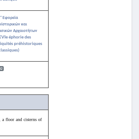
' Εφορεία
ϊστορικών και
ασικών Αρχαιοτήτων
VIe éphorie des
iquités préhistoriques
classiques)
02
a floor and cisterns of