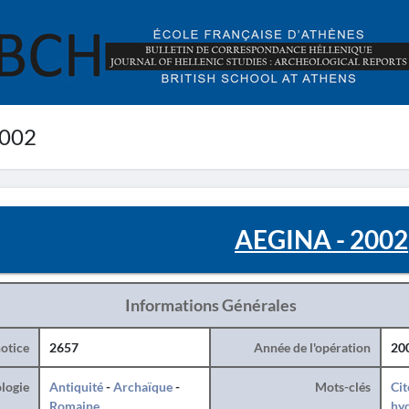
2002
AEGINA - 2002
Informations Générales
otice
2657
Année de l'opération
20
logie
Antiquité
-
Archaïque
-
Mots-clés
Cit
Romaine
hy