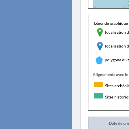
Légende graphique 
localisation d
localisation
polygone du 
Alignements avec le
Sites archéol
Sites histori
Date de cr