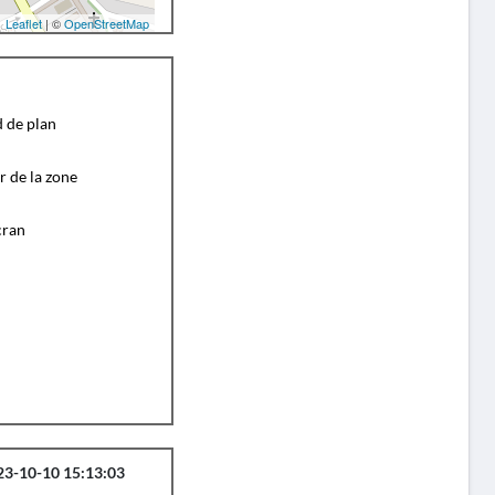
Leaflet
| ©
OpenStreetMap
d de plan
r de la zone
cran
23-10-10 15:13:03