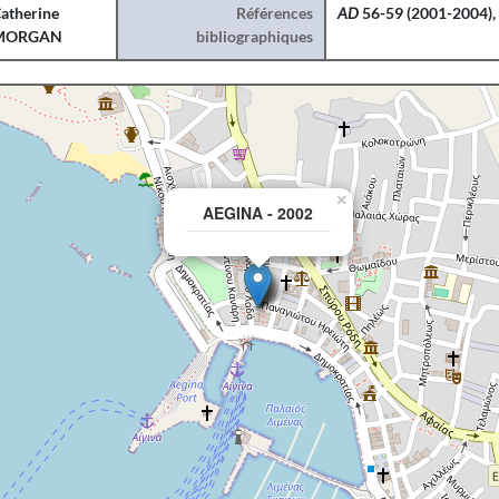
atherine
Références
AD
56-59 (2001-2004)
MORGAN
bibliographiques
×
AEGINA - 2002