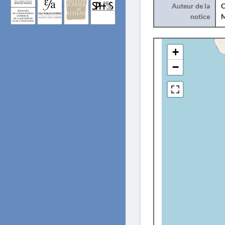
Auteur de la
C
notice
+
−