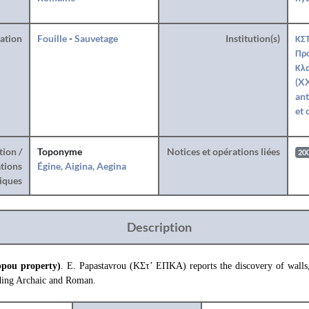
ration
Fouille
-
Sauvetage
Institution(s)
ΚΣΤ
Προ
Κλ
(XX
ant
et 
tion /
Toponyme
Notices et opérations liées
20
tions
Égine, Aigina, Aegina
iques
Description
ppou property)
. E. Papastavrou (ΚΣτ’ ΕΠΚΑ) reports the discovery of walls, 
uding Archaic and Roman.