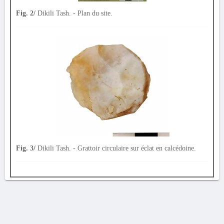
Fig. 2/
Dikili Tash. - Plan du site.
Fig. 3/
Dikili Tash. - Grattoir circulaire sur éclat en calcédoine.