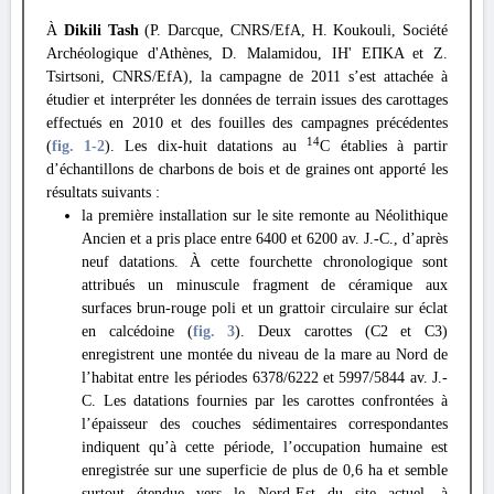
À
Dikili Tash
(P. Darcque, CNRS/EfA, H. Koukouli, Société
Archéologique d'Athènes, D. Malamidou, ΙΗ' ΕΠΚΑ et Z.
Tsirtsoni, CNRS/EfA), la campagne de 2011 s’est attachée à
étudier et interpréter les données de terrain issues des carottages
effectués en 2010 et des fouilles des campagnes précédentes
14
(
fig. 1
-2
). Les dix-huit datations au
C établies à partir
d’échantillons de charbons de bois et de graines ont apporté les
résultats suivants :
la première installation sur le site remonte au Néolithique
Ancien et a pris place entre 6400 et 6200 av. J.-C., d’après
neuf datations. À cette fourchette chronologique sont
attribués un minuscule fragment de céramique aux
surfaces brun-rouge poli et un grattoir circulaire sur éclat
en calcédoine (
fig. 3
). Deux carottes (C2 et C3)
enregistrent une montée du niveau de la mare au Nord de
l’habitat entre les périodes 6378/6222 et 5997/5844 av. J.-
C. Les datations fournies par les carottes confrontées à
l’épaisseur des couches sédimentaires correspondantes
indiquent qu’à cette période, l’occupation humaine est
enregistrée sur une superficie de plus de 0,6 ha et semble
surtout étendue vers le Nord-Est du site actuel, à