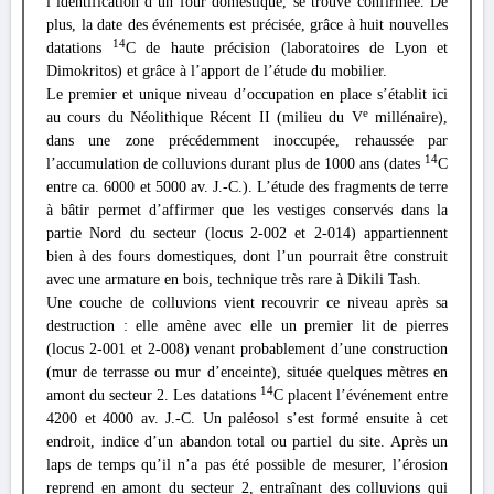
l’identification d’un four domestique, se trouve confirmée. De
plus, la date des événements est précisée, grâce à huit nouvelles
14
datations
C de haute précision (laboratoires de Lyon et
Dimokritos) et grâce à l’apport de l’étude du mobilier.
Le premier et unique niveau d’occupation en place s’établit ici
e
au cours du Néolithique Récent II (milieu du V
millénaire),
dans une zone précédemment inoccupée, rehaussée par
14
l’accumulation de colluvions durant plus de 1000 ans (dates
C
entre ca. 6000 et 5000 av. J.-C.). L’étude des fragments de terre
à bâtir permet d’affirmer que les vestiges conservés dans la
partie Nord du secteur (locus 2-002 et 2-014) appartiennent
bien à des fours domestiques, dont l’un pourrait être construit
avec une armature en bois, technique très rare à Dikili Tash.
Une couche de colluvions vient recouvrir ce niveau après sa
destruction : elle amène avec elle un premier lit de pierres
(locus 2-001 et 2-008) venant probablement d’une construction
(mur de terrasse ou mur d’enceinte), située quelques mètres en
14
amont du secteur 2. Les datations
C placent l’événement entre
4200 et 4000 av. J.-C. Un paléosol s’est formé ensuite à cet
endroit, indice d’un abandon total ou partiel du site. Après un
laps de temps qu’il n’a pas été possible de mesurer, l’érosion
reprend en amont du secteur 2, entraînant des colluvions qui