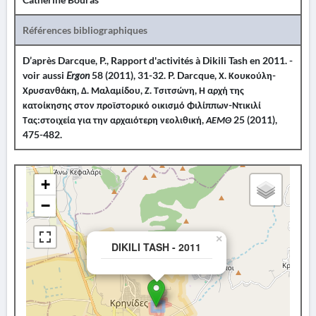
Références bibliographiques
D’après Darcque, P., Rapport d'activités à Dikili Tash en 2011. -
voir aussi
Ergon
58 (2011), 31-32. P. Darcque, Χ. Κουκούλη-
Χρυσανθάκη, Δ. Μαλαμίδου, Ζ. Τσιτσώνη, Η αρχή της
κατοίκησης στον προϊστορικό οικισμό Φιλίππων-Ντικιλί
Τας:στοιχεία για την αρχαιότερη νεολιθική,
ΑΕΜΘ
25 (2011),
475-482.
+
−
×
DIKILI TASH - 2011