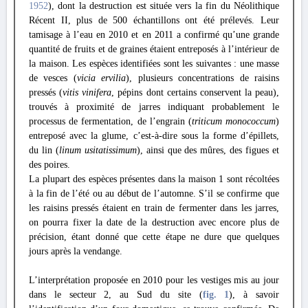
1952
), dont la destruction est située vers la fin du Néolithique
Récent II, plus de 500 échantillons ont été prélevés. Leur
tamisage à l’eau en 2010 et en 2011 a confirmé qu’une grande
quantité de fruits et de graines étaient entreposés à l’intérieur de
la maison. Les espèces identifiées sont les suivantes : une masse
de vesces (
vicia ervilia
), plusieurs concentrations de raisins
pressés (
vitis vinifera
, pépins dont certains conservent la peau),
trouvés à proximité de jarres indiquant probablement le
processus de fermentation, de l’engrain (
triticum monococcum
)
entreposé avec la glume, c’est-à-dire sous la forme d’épillets,
du lin (
linum usitatissimum
), ainsi que des mûres, des figues et
des poires.
La plupart des espèces présentes dans la maison 1 sont récoltées
à la fin de l’été ou au début de l’automne. S’il se confirme que
les raisins pressés étaient en train de fermenter dans les jarres,
on pourra fixer la date de la destruction avec encore plus de
précision, étant donné que cette étape ne dure que quelques
jours après la vendange.
L’interprétation proposée en 2010 pour les vestiges mis au jour
dans le secteur 2, au Sud du site (
fig. 1
), à savoir