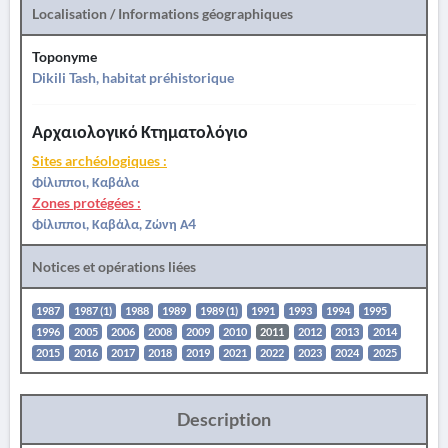
Localisation / Informations géographiques
Toponyme
Dikili Tash, habitat préhistorique
Αρχαιολογικό Κτηματολόγιο
Sites archéologiques :
Φίλιπποι, Καβάλα
Zones protégées :
Φίλιπποι, Καβάλα, Ζώνη Α4
Notices et opérations liées
1987
1987 (1)
1988
1989
1989 (1)
1991
1993
1994
1995
1996
2005
2006
2008
2009
2010
2011
2012
2013
2014
2015
2016
2017
2018
2019
2021
2022
2023
2024
2025
Description