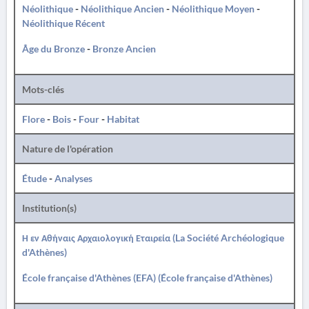
Néolithique
-
Néolithique Ancien
-
Néolithique Moyen
-
Néolithique Récent
Âge du Bronze
-
Bronze Ancien
Mots-clés
Flore
-
Bois
-
Four
-
Habitat
Nature de l'opération
Étude
-
Analyses
Institution(s)
Η εν Αθήναις Αρχαιολογική Εταιρεία (La Société Archéologique
d'Athènes)
École française d'Athènes (EFA) (École française d'Athènes)