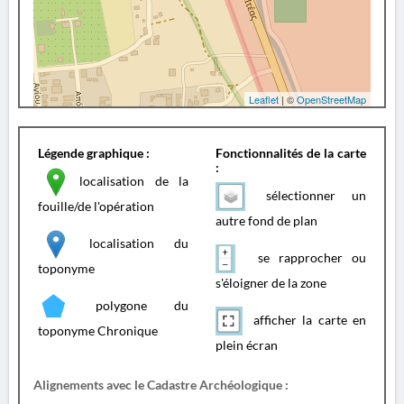
Leaflet
| ©
OpenStreetMap
Légende graphique :
Fonctionnalités de la carte
:
localisation de la
sélectionner un
fouille/de l'opération
autre fond de plan
localisation du
se rapprocher ou
toponyme
s'éloigner de la zone
polygone du
afficher la carte en
toponyme Chronique
plein écran
Alignements avec le Cadastre Archéologique :