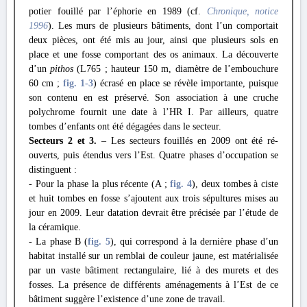
potier fouillé par l’éphorie en 1989 (cf.
Chronique
, notice
1996
). Les murs de plusieurs bâtiments, dont l’un comportait
deux pièces, ont été mis au jour, ainsi que plusieurs sols en
place et une fosse comportant des os animaux. La découverte
d’un
pithos
(L765 ; hauteur 150 m, diamètre de l’embouchure
60 cm ;
fig. 1
-3
) écrasé en place se révèle importante, puisque
son contenu en est préservé. Son association à une cruche
polychrome fournit une date à l’HR I. Par ailleurs, quatre
tombes d’enfants ont été dégagées dans le secteur.
Secteurs 2 et 3.
– Les secteurs fouillés en 2009 ont été ré-
ouverts, puis étendus vers l’Est. Quatre phases d’occupation se
distinguent :
- Pour la phase la plus récente (A ;
fig. 4
), deux tombes à ciste
et huit tombes en fosse s’ajoutent aux trois sépultures mises au
jour en 2009. Leur datation devrait être précisée par l’étude de
la céramique.
- La phase B (
fig. 5
), qui correspond à la dernière phase d’un
habitat installé sur un remblai de couleur jaune, est matérialisée
par un vaste bâtiment rectangulaire, lié à des murets et des
fosses. La présence de différents aménagements à l’Est de ce
bâtiment suggère l’existence d’une zone de travail.