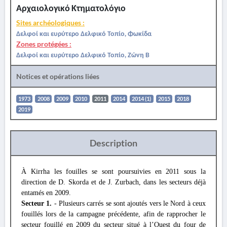
Αρχαιολογικό Κτηματολόγιο
Sites archéologiques :
Δελφοί και ευρύτερο Δελφικό Τοπίο, Φωκίδα
Zones protégées :
Δελφοί και ευρύτερο Δελφικό Τοπίο, Ζώνη Β
Notices et opérations liées
1973
2008
2009
2010
2011
2014
2014 (1)
2015
2018
2019
Description
À Kirrha les fouilles se sont poursuivies en 2011 sous la
direction de D. Skorda et de J. Zurbach, dans les secteurs déjà
entamés en 2009.
Secteur 1.
- Plusieurs carrés se sont ajoutés vers le Nord à ceux
fouillés lors de la campagne précédente, afin de rapprocher le
secteur fouillé en 2009 du secteur situé à l’Ouest du four de