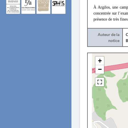
À Argilos, une campa
concentrée sur l’exa
présence de très fine
Auteur de la
C
notice
B
+
−