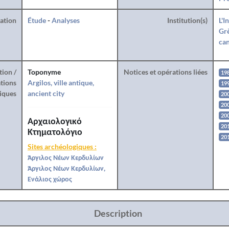
ration
Étude
-
Analyses
Institution(s)
L'I
Grè
can
tion /
Toponyme
Notices et opérations liées
19
tions
Argilos, ville antique,
19
iques
ancient city
20
200
20
Αρχαιολογικό
20
Κτηματολόγιο
20
Sites archéologiques :
Άργιλος Νέων Κερδυλίων
Άργιλος Νέων Κερδυλίων,
Ενάλιος χώρος
Description