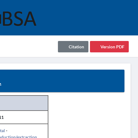
Citation
Version PDF
1
11
tal
-
duction/extraction