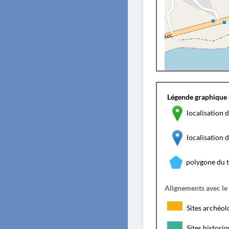
Légende graphique 
localisation d
localisation
polygone du 
Alignements avec le
Sites archéol
Sites histori