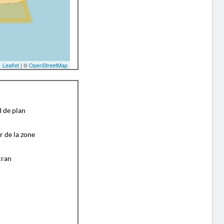
Leaflet
| ©
OpenStreetMap
d de plan
r de la zone
cran