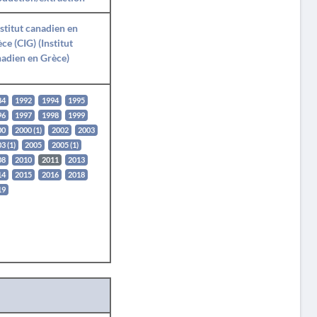
nstitut canadien en
ce (CIG) (Institut
adien en Grèce)
84
1992
1994
1995
96
1997
1998
1999
00
2000 (1)
2002
2003
3 (1)
2005
2005 (1)
08
2010
2011
2013
14
2015
2016
2018
19