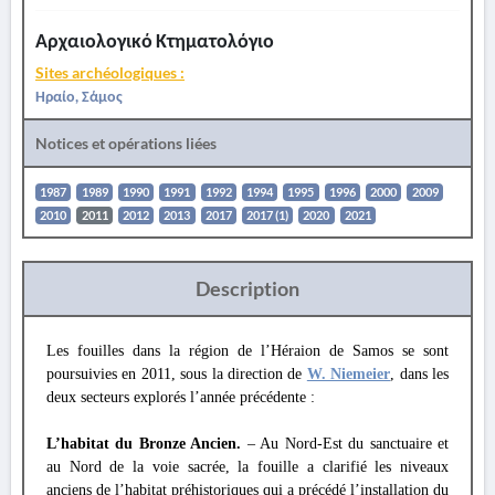
Αρχαιολογικό Κτηματολόγιο
Sites archéologiques :
Ηραίο, Σάμος
Notices et opérations liées
1987
1989
1990
1991
1992
1994
1995
1996
2000
2009
2010
2011
2012
2013
2017
2017 (1)
2020
2021
Description
Les fouilles dans la région de l’Héraion de Samos se sont
poursuivies en 2011, sous la direction de
W. Niemeier
, dans les
deux secteurs explorés l’année précédente :
L’habitat du Bronze Ancien.
– Au Nord-Est du sanctuaire et
au Nord de la voie sacrée, la fouille a clarifié les niveaux
anciens de l’habitat préhistoriques qui a précédé l’installation du