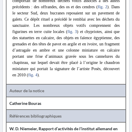
comportait de nombreux déchets votifs associés à des autels
précédents : des offrandes, des os et des cendres (
fig. 2
). Dans
le secteur Sud, deux bucranes reposaient sur un pavement de
galets. Ce dépôt rituel a précédé le remblai avec les déchets du
sanctuaire. Les nombreux objets votifs comprennent des
figurines en terre cuite locales (
fig. 3
)
et chypriotes, ainsi que
des statuettes en calcaire, des objets en faïence égyptienne, des
grenades et des têtes de pavot en argile et en ivoire, un fragment
d’astragale en ambre et une colonne miniature en calcaire
portant une frise d’animaux gravée sous les cannelures du
chapiteau, sur lequel devait être placé à l’origine le chaudron
miniature qui portait la signature de l’artiste Posès, découvert
en 2010 (
fig. 4
).
Auteur de la notice
Catherine Bouras
Références bibliographiques
W. D. Niemeier, Rapport d’activités de l’institut allemand en