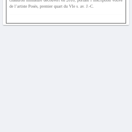
chaudron miniature découvert en 2010, portant l’inscription votive
de l’artiste Posès, premier quart du VIe s. av. J.-C.
AVERTISSEMENT
La Chronique des fouilles en ligne ne constitue en aucun cas une publication des
découvertes qui y sont signalées. L'EfA et la BSA ne peuvent délivrer de copie des
illustrations qui y sont reproduites et dont ils ne détiennent pas les droits.