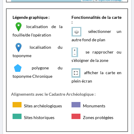
Légende graphique :
Fonctionnalités de la carte
:
localisation de la
sélectionner un
fouille/de l'opération
autre fond de plan
localisation du
se rapprocher ou
toponyme
s'éloigner de la zone
polygone du
afficher la carte en
toponyme Chronique
plein écran
Alignements avec le Cadastre Archéologique :
Sites archéologiques
Monuments
Sites historiques
Zones protégées