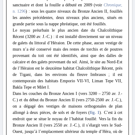
sanctuaire et dont la fouille a débuté en 2009 (voir
Chronique
,
n. 1296
) : sous les quatre niveaux du Bronze Ancien II, fouillés
les années précédentes, deux niveaux plus anciens, situés en
grande partie sous la nappe phréatique, ont été fouillés.
Le noyau préurbain le plus ancien date du Chalcolithique
Récent (3200 av. J.-C.) : il est installé directement sur un niveau
de galets du littoral d’Héraion. De cette phase, aucun vestige de
murs n’a été conservé mais des restes de torchis et de poutres
provenant du toit ont été identifiés, ainsi que des dalles de
calcaire et des galets provenant du sol. Ainsi, le site au Nord-Est
de l’Héraion est le deuxième habitat Chalcolithique Récent, près
de Tigani, dans les environs du fleuve Imbrasos ; il est
contemporain des habitats Emporio VII-VI, Liman Tepe VII,
Bakla Tepe et Milet I.
Dans les couches du Bronze Ancien I (vers 3200 – 2750 av. J.-
C.) et du début du Bronze Ancien II (vers 2750-2500 av. J.-C.),
on a dégagé des vestiges de maisons orthogonales de plan
allongé à deux pièces, de sols et de foyers (
fig. 1
). C’est à cet
endroit que se situe le noyau de l’habitat fouillé. Vers la fin du
Bronze Ancien II (vers 2550 av. J.-C.), il s’élargit vers le Sud-
Ouest, jusqu’à l’emplacement ultérieur du temple d’Héra, où de