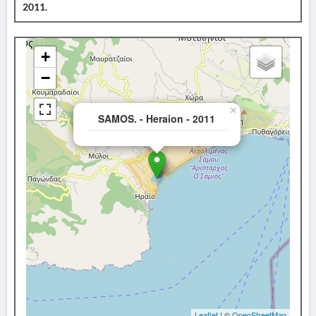
2011.
+
−
×
SAMOS. - Heraion - 2011
Leaflet
| ©
OpenStreetMap