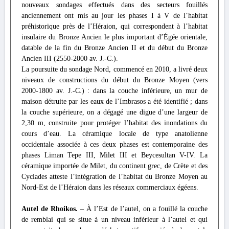
nouveaux sondages effectués dans des secteurs fouillés
anciennement ont mis au jour les phases I à V de l’habitat
préhistorique près de l’Héraion, qui correspondent à l’habitat
insulaire du Bronze Ancien le plus important d’Égée orientale,
datable de la fin du Bronze Ancien II et du début du Bronze
Ancien III (2550-2000 av. J.-C.).
La poursuite du sondage Nord, commencé en 2010, a livré deux
niveaux de constructions du début du Bronze Moyen (vers
2000-1800 av. J.-C.) : dans la couche inférieure, un mur de
maison détruite par les eaux de l’Imbrasos a été identifié ; dans
la couche supérieure, on a dégagé une digue d’une largeur de
2,30 m, construite pour protéger l’habitat des inondations du
cours d’eau. La céramique locale de type anatolienne
occidentale associée à ces deux phases est contemporaine des
phases Liman Tepe III, Milet III et Beycesultan V-IV. La
céramique importée de Milet, du continent grec, de Crète et des
Cyclades atteste l’intégration de l’habitat du Bronze Moyen au
Nord-Est de l’Héraion dans les réseaux commerciaux égéens.
Autel de Rhoikos.
– À l’Est de l’autel, on a fouillé la couche
de remblai qui se situe à un niveau inférieur à l’autel et qui