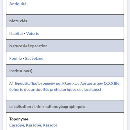
Antiquité
Mots-clés
Habitat
-
Voierie
Nature de l'opération
Fouille
-
Sauvetage
Institution(s)
ΛΓ' Εφορεία Προϊστορικών και Κλασικών Αρχαιοτήτων (XXXIIIe
éphorie des antiquités préhistoriques et classiques)
Localisation / Informations géographiques
Toponyme
Cassopé, Kassope, Kassopi