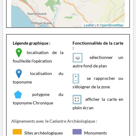
Leaflet
| ©
OpenStreetMap
Légende graphique :
Fonctionnalités de la carte
:
localisation de la
sélectionner un
fouille/de l'opération
autre fond de plan
localisation du
se rapprocher ou
toponyme
s'éloigner de la zone
polygone du
afficher la carte en
toponyme Chronique
plein écran
Alignements avec le Cadastre Archéologique :
Sites archéologiques
Monuments