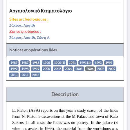
Αρχαιολογικό Κτηματολόγιο
Sites archéologiques :
Ζάκρος, Λασίθι
Zones protégées :
Ζάκρος, Λασίθι, Ζώνη Α
Notices et opérations liées
1985
1987
1988
1990
1990 (1)
1991
1991 (1)
1993
1995
1997
1998
1999
2000
2002
2004
2005
2006
2007
2009
2010
2011
2013
Description
E. Platon (ASA) reports on this year’s study season of the finds
from N. Platon’s excavations at the M Palace and town of Kato
Zakros. In all cases the focus was on pottery. In the palace (S
wing, excavated in 1966), the material from the workshops was