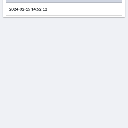
2024-02-15 14:52:12
AVERTISSEMENT
La Chronique des fouilles en ligne ne constitue en aucun cas une publication des
découvertes qui y sont signalées. L'EfA et la BSA ne peuvent délivrer de copie des
illustrations qui y sont reproduites et dont ils ne détiennent pas les droits.