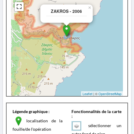
×
ZAKROS - 2006
Leaflet
| ©
OpenStreetMap
Légende graphique :
Fonctionnalités de la carte
:
localisation de la
sélectionner un
fouille/de l'opération
autre fond de plan