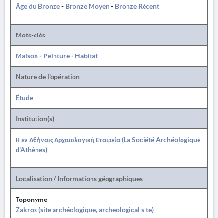
Âge du Bronze
-
Bronze Moyen
-
Bronze Récent
Mots-clés
Maison
-
Peinture
-
Habitat
Nature de l'opération
Étude
Institution(s)
Η εν Αθήναις Αρχαιολογική Εταιρεία (La Société Archéologique
d'Athènes)
Localisation / Informations géographiques
Toponyme
Zakros (site archéologique, archeological site)