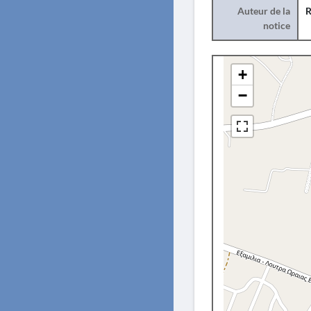
Auteur de la
R
notice
+
−