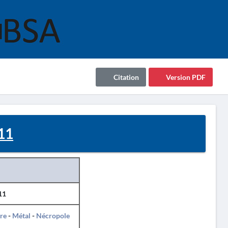
Citation
Version PDF
11
11
re
-
Métal
-
Nécropole