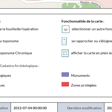
:
Fonctionnalités de la carte :
e la fouille/de l'opération
sélectionner un autre fon
 du toponyme
se rapprocher ou s'éloigne
toponyme Chronique
afficher la carte en plein é
 Cadastre Archéologique :
ogiques
Monuments
ques
Zones protégées
éation
2012-07-04 00:00:00
Dernière modification
20