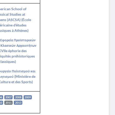
erican School of
ssical Studies at
ens (ASCSA) (École
ricaine d'études
ssiques à Athènes)
 Εφορεία Προϊστορικών
 Κλασικών Αρχαιοτήτων
VIIe éphorie des
iquités préhistoriques
classiques)
υργείο Πολιτισμού και
ητισμού (Ministère de
Culture et des Sports)
06
2007
2008
2009
10
2011
2013