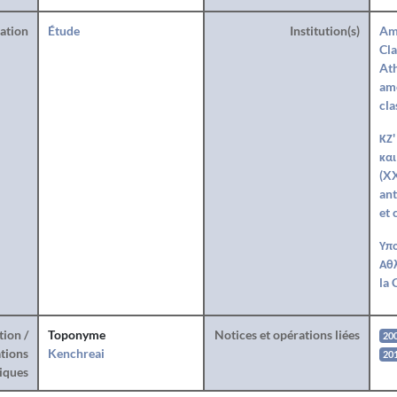
ration
Étude
Institution(s)
Am
Cla
Ath
amé
cla
ΚΖ'
και
(XX
ant
et 
Υπο
Αθλ
la 
tion /
Toponyme
Notices et opérations liées
20
tions
Kenchreai
20
iques