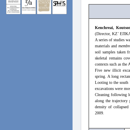
Kenchreai, Koutson
(Director, ΚΖ’ ΕΠΚΑ)
A series of studies w
materials and
membra
soil samples taken 
skeletal remains co
contexts such as the 
Five new illicit exc
spring. A long recta
Looting to the south 
excavations were mos
Cleaning following l
along the trajectory
density of collapsed
2009.