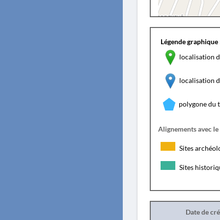
Légende graphique 
localisation d
localisation
polygone du 
Alignements avec le
Sites archéol
Sites histori
Date de cr