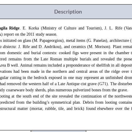
Description
gila Ridge
. E. Korka (Ministry of Culture and Tourism), J. L. Rife (Vand
 report on the 2011 study season.
as initiated on glass (M. Papageorgiou), metal items (G. Panelas), architecture 
 disiecta
: J. Rife and D. Andrikou), and ceramics (M. Morison). Plant rema
from domestic and burial contexts: cooked figs were present in the chambe
vered remains from the Late Roman multiple burials and revealed the prese
Area B well. Animal remains included a preponderance of shellfish in all deposit
avations had been made in the northern and central areas of the ridge over 
ngular cutting in the bedrock exposed in one may represent an unfinished dr
had removed the western half of a Late Antique cist grave (G71). The disturbed 
tly coarseware body sherds, plus numerous pulverized bones from the grave.
ooting at the south end of the site revealed the continuation of the northwes
 predicted from the building’s symmetrical plan. Debris from looting contain
 structural matter (mortar, rubble, tile, and brick) found elsewhere over the