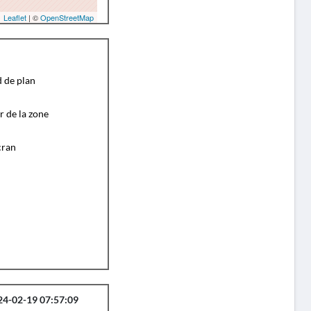
Leaflet
| ©
OpenStreetMap
d de plan
r de la zone
cran
24-02-19 07:57:09