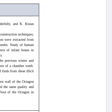
erbilt), and K. Kissas
(construction techniques,
ins were extracted from
r tombs. Study of human
nce of infant bones in
s.
the previous winter and
omos of a chamber tomb.
finds from these illicit
tern wall of the Octagon
ed the same quality and
 floor of the Octagon in