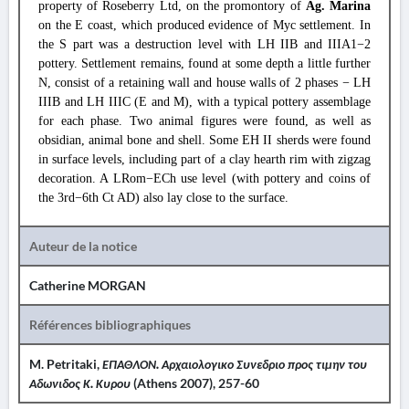
property of Roseberry Ltd, on the promontory of
Ag. Marina
on the E coast, which produced evidence of Myc settlement. In
the S part was a destruction level with LH IIB and IIIA1−2
pottery. Settlement remains, found at some depth a little further
N, consist of a retaining wall and house walls of 2 phases − LH
IIIB and LH IIIC (E and M), with a typical pottery assemblage
for each phase. Two animal figures were found, as well as
obsidian, animal bone and shell. Some EH II sherds were found
in surface levels, including part of a clay hearth rim with zigzag
decoration. A LRom−ECh use level (with pottery and coins of
the 3rd−6th Ct AD) also lay close to the surface.
Auteur de la notice
Catherine MORGAN
Références bibliographiques
M. Petritaki
,
ΕΠΑΘΛΟΝ. Αρχαιολογικο Συνεδριο προς τιμην του
Αδωνιδος Κ. Κυρου
(Athens 2007), 257-60