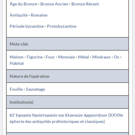
Âge du Bronze
-
Bronze Ancien
-
Bronze Récent
Antiquité
-
Romaine
Période byzantine
-
Protobyzantine
Mots-clés
Maison
-
Figurine
-
Four
-
Monnaie
-
Métal
-
Minéraux
-
Os
-
Habitat
Nature de l'opération
Fouille
-
Sauvetage
Institution(s)
ΚΖ' Εφορεία Προϊστορικών και Κλασικών Αρχαιοτήτων (XXVIIe
éphorie des antiquités préhistoriques et classiques)