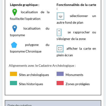
Légende graphique :
Fonctionnalités de la carte
:
localisation de la
sélectionner un
fouille/de l'opération
autre fond de plan
localisation du
se rapprocher ou
toponyme
s'éloigner de la zone
polygone du
afficher la carte en
toponyme Chronique
plein écran
Alignements avec le Cadastre Archéologique :
Sites archéologiques
Monuments
Sites historiques
Zones protégées
Date de création