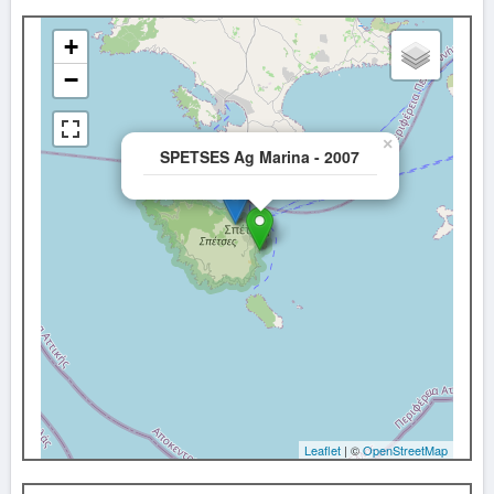
+
−
×
SPETSES Ag Marina - 2007
Leaflet
| ©
OpenStreetMap