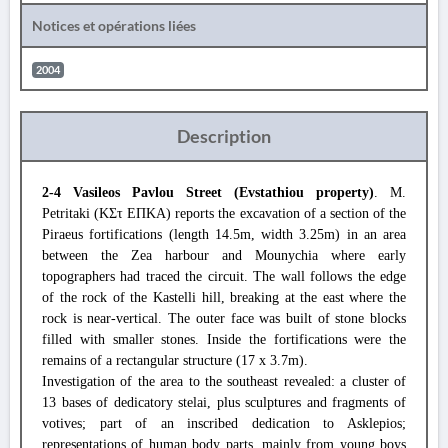
Notices et opérations liées
2004
Description
2-4 Vasileos Pavlou Street (Evstathiou property)
. M.
Petritaki (ΚΣτ ΕΠΚΑ) reports the excavation of a section of the
Piraeus fortifications (length 14.5m, width 3.25m) in an area
between the Zea harbour and Mounychia where early
topographers had traced the circuit. The wall follows the edge
of the rock of the Kastelli hill, breaking at the east where the
rock is near-vertical. The outer face was built of stone blocks
filled with smaller stones. Inside the fortifications were the
remains of a rectangular structure (17 x 3.7m).
Investigation of the area to the southeast revealed: a cluster of
13 bases of dedicatory stelai, plus sculptures and fragments of
votives; part of an inscribed dedication to Asklepios;
representations of human body parts, mainly from young boys