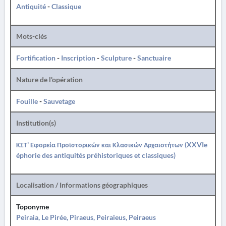
Antiquité
-
Classique
Mots-clés
Fortification
-
Inscription
-
Sculpture
-
Sanctuaire
Nature de l'opération
Fouille
-
Sauvetage
Institution(s)
ΚΣΤ' Εφορεία Προϊστορικών και Κλασικών Αρχαιοτήτων (XXVIe
éphorie des antiquités préhistoriques et classiques)
Localisation / Informations géographiques
Toponyme
Peiraia, Le Pirée, Piraeus, Peiraieus, Peiraeus