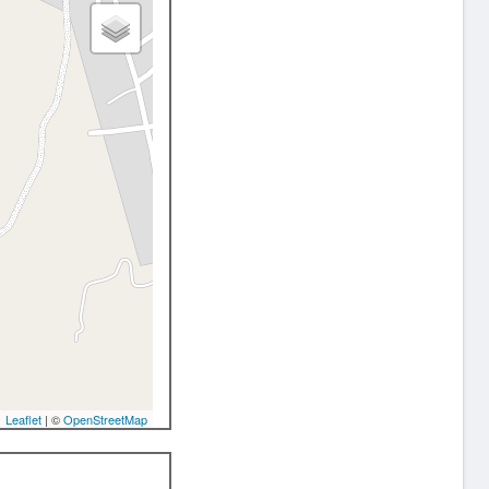
Leaflet
| ©
OpenStreetMap