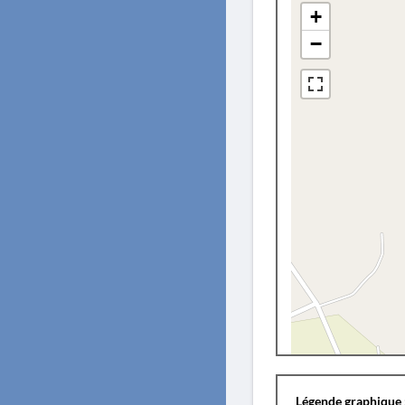
+
−
Légende graphique 