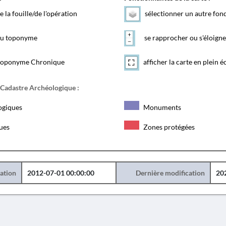
e la fouille/de l'opération
sélectionner un autre fon
 du toponyme
se rapprocher ou s'éloigne
toponyme Chronique
afficher la carte en plein é
 Cadastre Archéologique :
ogiques
Monuments
ques
Zones protégées
éation
2012-07-01 00:00:00
Dernière modification
20