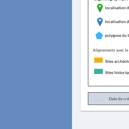
localisation d
localisation
polygone du 
Alignements avec le
Sites archéol
Sites histori
Date de cr