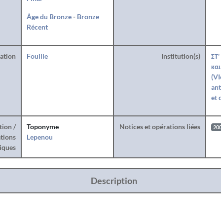
Âge du Bronze
-
Bronze
Récent
ration
Fouille
Institution(s)
ΣΤ'
και
(VI
ant
et 
tion /
Toponyme
Notices et opérations liées
20
tions
Lepenou
iques
Description