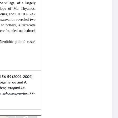
e village, of a largely
 slope of Mt. Thyamos.
 stones, and LH IIIA1-A2
 excavation revealed two
to pottery, a terracotta
 were founded on bedrock
Neolithic pithoid vessel
t
56-59 (2001-2004)
ilogamvrou and A.
θνές Ιστορικό και
Αιτωλοακαρνανίας
, 77-