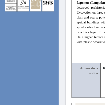
Lepenou (Langada
destroyed prehistor
Excavation on three o
plain and coarse pott
apsidal buildings wi
spindle whorl and a 
or a thick layer of ro
On a higher terrace 
with plastic decorati
Auteur de la
R
notice