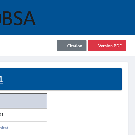
Citation
Version PDF
1
01
itat