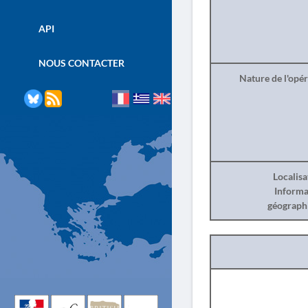
API
NOUS CONTACTER
Nature de l'opé
Localisa
Informa
géograph