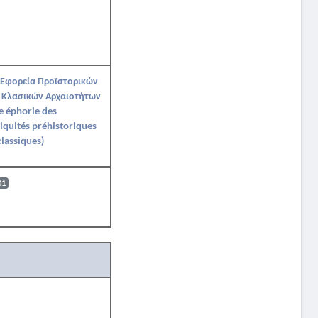
 Εφορεία Προϊστορικών
 Κλασικών Αρχαιοτήτων
e éphorie des
iquités préhistoriques
classiques)
01