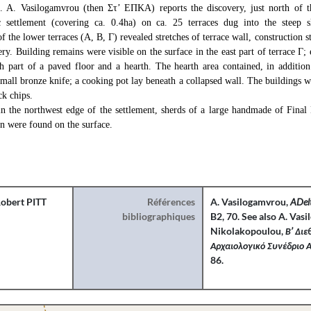
)
. A. Vasilogamvrou (then Στ’ ΕΠΚΑ) reports the discovery, just north of th
ic settlement (covering ca. 0.4ha) on ca. 25 terraces dug into the steep
f the lower terraces (A, B, Γ) revealed stretches of terrace wall, construction
ery. Building remains were visible on the surface in the east part of terrace Γ;
th part of a paved floor and a hearth. The hearth area contained, in addition 
small bronze knife; a cooking pot lay beneath a collapsed wall. The buildings
ck chips.
in the northwest edge of the settlement, sherds of a large handmade of Final 
on were found on the surface.
obert PITT
Références
A. Vasilogamvrou,
ADel
bibliographiques
B2, 70. See also A. Vas
Nikolakopoulou,
Β’ Διε
Αρχαιολογικό Συνέδριο 
86.