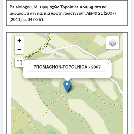
Palaiologou, M., Προμαχών-Topolniča. Κοσμήματα και
μαρμάρινα αγγεία: μια πρώτη προσέγγιση,
ΑΕΜΘ
21 (2007)
[2011], p. 347-361.
+
−
×
PROMACHON-TOPOLNICA - 2007