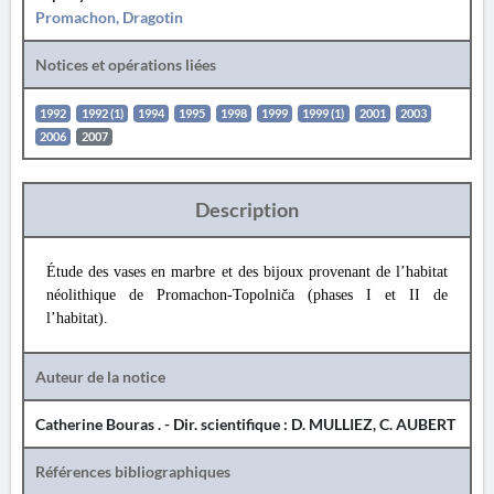
Promachon, Dragotin
Notices et opérations liées
1992
1992 (1)
1994
1995
1998
1999
1999 (1)
2001
2003
2006
2007
Description
Étude des vases en marbre et des bijoux provenant de l’habitat
néolithique de Promachon-Topolniča (phases I et II de
l’habitat).
Auteur de la notice
Catherine Bouras . - Dir. scientifique : D. MULLIEZ, C. AUBERT
Références bibliographiques