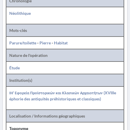
Chronologie
Néolithique
Mots-clés
Parure/toilette
-
Pierre
-
Habitat
Nature de l'opération
Étude
Institution(s)
ΙΗ' Εφορεία Προϊστορικών και Κλασικών Αρχαιοτήτων (XVIIIe
éphorie des antiquités préhistoriques et classiques)
Localisation / Informations géographiques
Toponyme