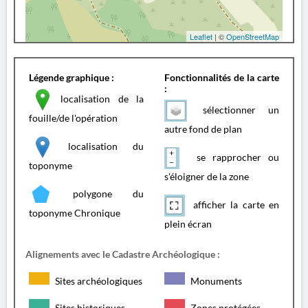
Leaflet
| ©
OpenStreetMap
Légende graphique :
Fonctionnalités de la carte
:
localisation de la
sélectionner un
fouille/de l'opération
autre fond de plan
localisation du
se rapprocher ou
toponyme
s'éloigner de la zone
polygone du
afficher la carte en
toponyme Chronique
plein écran
Alignements avec le Cadastre Archéologique :
Sites archéologiques
Monuments
Sites historiques
Zones protégées