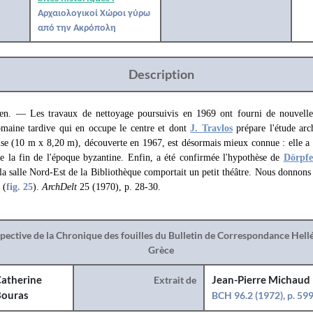
Αρχαιολογικοί Χώροι γύρω
από την Ακρόπολη
Description
ien. — Les travaux de nettoyage poursuivis en 1969 ont fourni de nouvelle
omaine tardive qui en occupe le centre et dont
J. Travlos
prépare l'étude arc
glise (10 m x 8,20 m), découverte en 1967, est désormais mieux connue : elle a u
de la fin de l'époque byzantine. Enfin, a été confirmée l'hypothèse de
Dörpfe
 la salle Nord-Est de la Bibliothèque comportait un petit théâtre. Nous donnons l
(
fig. 25
).
ArchDelt
25 (1970), p. 28-30.
spective de la Chronique des fouilles du Bulletin de Correspondance Hel
Grèce
atherine
Extrait de
Jean-Pierre Michaud
ouras
BCH 96.2 (1972), p. 59