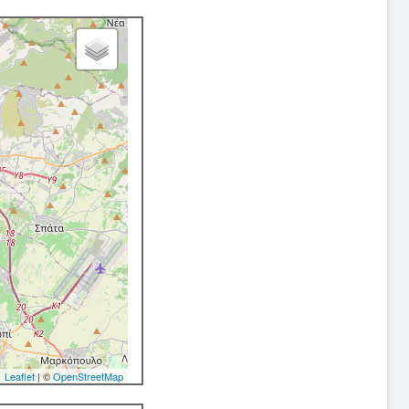
Leaflet
| ©
OpenStreetMap