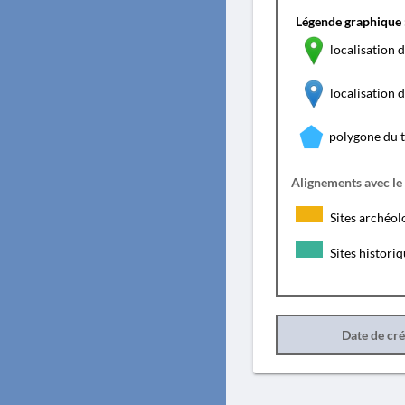
Légende graphique 
localisation d
localisation
polygone du 
Alignements avec le
Sites archéol
Sites histori
Date de cr