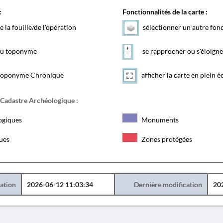
:
Fonctionnalités de la carte :
e la fouille/de l'opération
sélectionner un autre fon
 du toponyme
se rapprocher ou s'éloigne
toponyme Chronique
afficher la carte en plein é
 Cadastre Archéologique :
ogiques
Monuments
ques
Zones protégées
éation
2026-06-12 11:03:34
Dernière modification
20