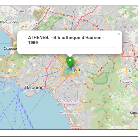
×
ATHÈNES. - Bibliothèque d'Hadrien -
1969