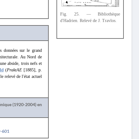
Fig. 25. — Bibliothèque
d'Hadrien. Relevé de J. Travlos.
s données sur le grand
hitecturale. Au Nord de
ne abside, trois nefs et
ld
(
PraktAE
[1885], p.
e relevé de l'état actuel
lénique (1920-2004) en
9-601