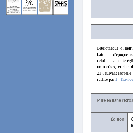
Bibliothèque d'Hadr
bâtiment d'époque r
celui-ci, la petite é
un narthex, et date 
21), suivant laquelle
réalisé par
J. Travlos
Mise en ligne rétro
Édition
C
B