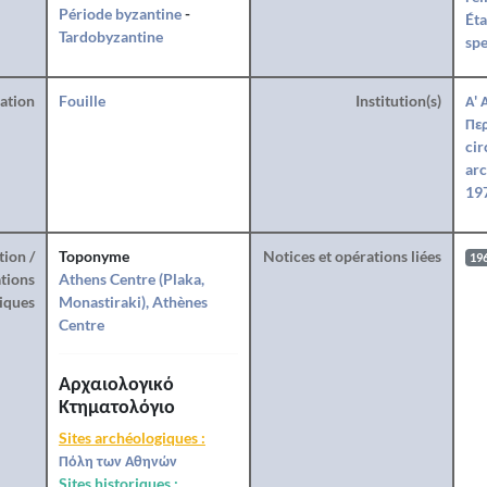
Période byzantine
-
Éta
Tardobyzantine
spe
ration
Fouille
Institution(s)
Α' 
Περ
cir
arc
197
tion /
Toponyme
Notices et opérations liées
19
tions
Athens Centre (Plaka,
iques
Monastiraki), Athènes
Centre
Αρχαιολογικό
Κτηματολόγιο
Sites archéologiques :
Πόλη των Αθηνών
Sites historiques :