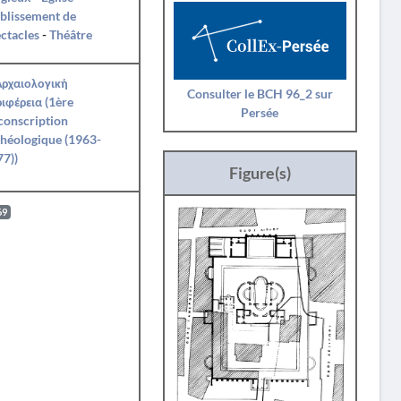
blissement de
ctacles
-
Théâtre
Αρχαιολογική
Consulter le BCH 96_2 sur
ιφέρεια (1ère
Persée
conscription
héologique (1963-
7))
Figure(s)
69