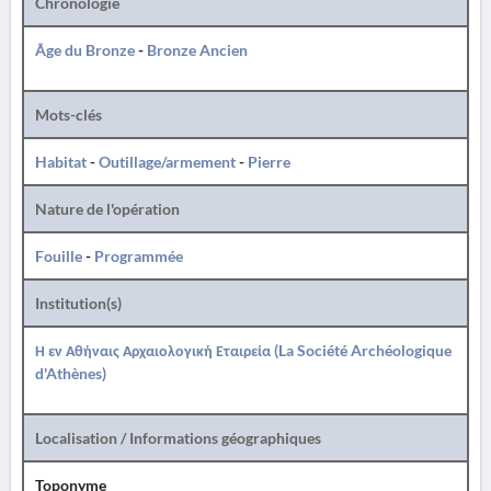
Chronologie
Âge du Bronze
-
Bronze Ancien
Mots-clés
Habitat
-
Outillage/armement
-
Pierre
Nature de l'opération
Fouille
-
Programmée
Institution(s)
Η εν Αθήναις Αρχαιολογική Εταιρεία (La Société Archéologique
d'Athènes)
Localisation / Informations géographiques
Toponyme