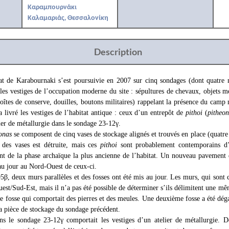
Καραμπουρνάκι
Καλαμαριάς, Θεσσαλονίκη
Description
tat de Karabournaki s’est poursuivie en 2007 sur cinq sondages (dont quatre
 les vestiges de l’occupation moderne du site : sépultures de chevaux, objets m
 boîtes de conserve, douilles, boutons militaires) rappelant la présence du camp
 a livré les vestiges de l’habitat antique : ceux d’un entrepôt de
pithoi
(
pitheon
ier de métallurgie dans le sondage 23-12γ.
onas
se composent de cinq vases de stockage alignés et trouvés en place (quatr
 des vases est détruite, mais ces
pithoi
sont probablement contemporains d
nt de la phase archaïque la plus ancienne de l’habitat. Un nouveau pavement 
 au jour au Nord-Ouest de ceux-ci.
β, deux murs parallèles et des fosses ont été mis au jour. Les murs, qui sont 
est/Sud-Est, mais il n’a pas été possible de déterminer s’ils délimitent une mê
e fosse qui comportait des pierres et des meules. Une deuxième fosse a été dég
a pièce de stockage du sondage précédent.
ns le sondage 23-12γ comportait les vestiges d’un atelier de métallurgie. 