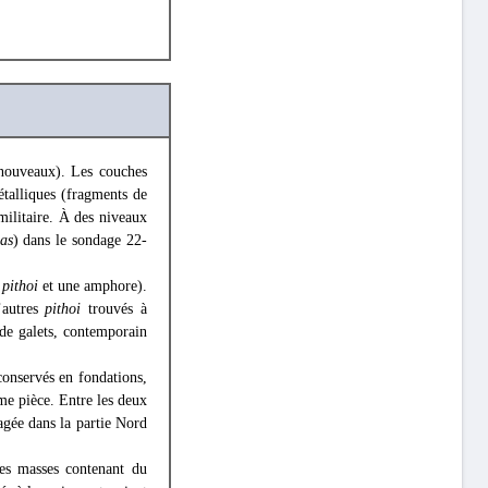
 nouveaux). Les couches
étalliques (fragments de
 militaire. À des niveaux
as
) dans le sondage 22-
e
pithoi
et une amphore).
’autres
pithoi
trouvés à
de galets, contemporain
conservés en fondations,
me pièce. Entre les deux
agée dans la partie Nord
Des masses contenant du