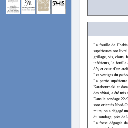
La fouille de l’habi
supérieures ont livré
grillage, vis, clous,
inférieurs, la fouille
85γ et ceux d’un atel
Les vestiges du
pithe
La partie supérieure
Karabournaki et data
des
pithoi
, a été mis
Dans le sondage 22-95
sont orientés Nord-Ou
murs, on a dégagé un
du sondage, près de l
La fosse dégagée da