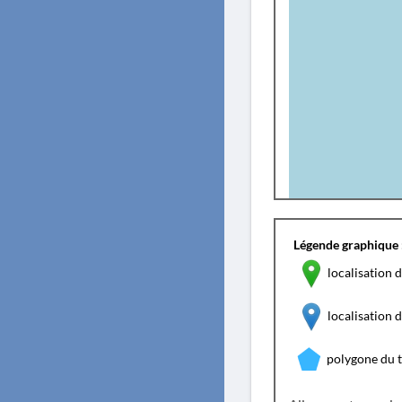
Légende graphique 
localisation d
localisation
polygone du 