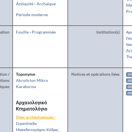
Antiquité
-
Archaïque
Mé
Pro
Période moderne
ration
Fouille
-
Programmée
Institution(s)
Αρι
Πα
Θεσ
Ari
The
tion /
Toponyme
Notices et opérations liées
19
tions
Akrotirion Mikro
20
iques
Karaburnu
20
20
Αρχαιολογικό
Κτηματολόγιο
Sites archéologiques :
Στρατόπεδο
Μακεδονομάχου Κόδρα,