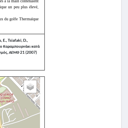
és à la main contenaient
hique un peu plus élevé,
caux du golfe Thermaïque
E., Tsiafaki, D.,
το Καραμπουρνάκι κατά
σμός,
ΑΕΜΘ
21 (2007)