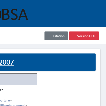
Citation
Version PDF
2007
07
pulture
-
tillage/armement
-