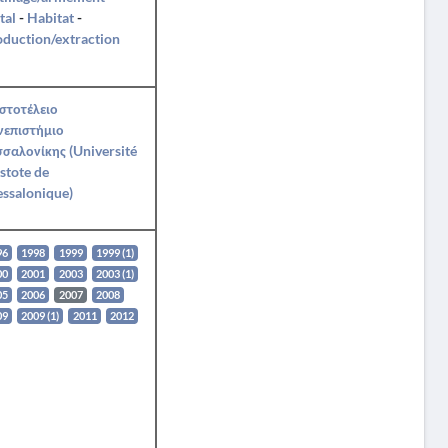
tal
-
Habitat
-
duction/extraction
στοτέλειο
νεπιστήμιο
σαλονίκης (Université
stote de
ssalonique)
96
1998
1999
1999 (1)
00
2001
2003
2003 (1)
05
2006
2007
2008
09
2009 (1)
2011
2012