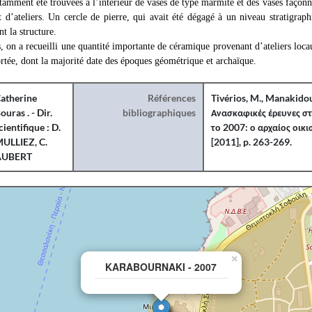
tamment été trouvées à l’intérieur de vases de type marmite et des vases façonn
t d’ateliers. Un cercle de pierre, qui avait été dégagé à un niveau stratigrap
t la structure.
s, on a recueilli une quantité importante de céramique provenant d’ateliers lo
tée, dont la majorité date des époques géométrique et archaïque.
atherine
Références
Tivérios, M., Manakidou, 
ouras . - Dir.
bibliographiques
Ανασκαφικές έρευνες σ
cientifique : D.
το 2007: ο αρχαίος οικι
ULLIEZ, C.
[2011], p. 263-269.
AUBERT
×
KARABOURNAKI - 2007