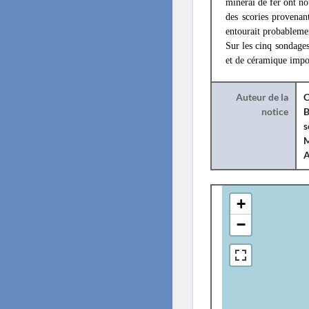
minerai de fer ont no
des scories provenan
entourait probablemen
Sur les cinq sondage
et de céramique impor
Auteur de la
C
notice
B
s
M
+
−