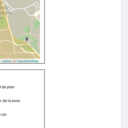
Leaflet
| ©
OpenStreetMap
d de plan
r de la zone
cran