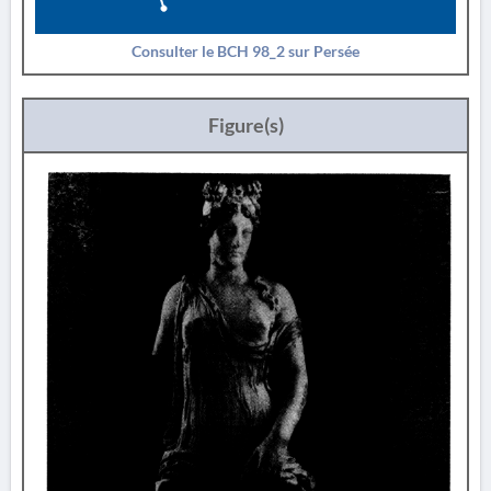
Consulter le BCH 98_2 sur Persée
Figure(s)