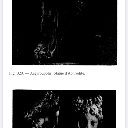
Fig. 320. — Argyroupolis. Statue d'Aphrodite.