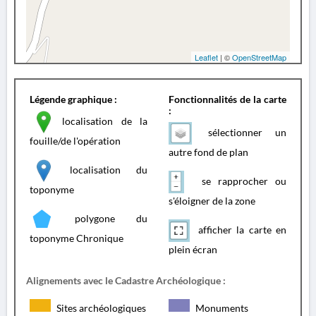
Leaflet
| ©
OpenStreetMap
Légende graphique :
Fonctionnalités de la carte
:
localisation de la
sélectionner un
fouille/de l'opération
autre fond de plan
localisation du
se rapprocher ou
toponyme
s'éloigner de la zone
polygone du
afficher la carte en
toponyme Chronique
plein écran
Alignements avec le Cadastre Archéologique :
Sites archéologiques
Monuments