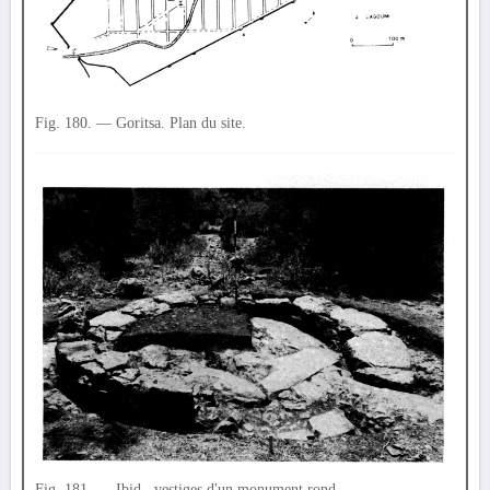
Fig. 180. — Goritsa. Plan du site.
Fig. 181. — Ibid., vestiges d'un monument rond.