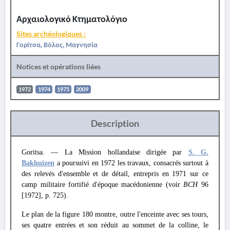
Αρχαιολογικό Κτηματολόγιο
Sites archéologiques :
Γορίτσα, Βόλος, Μαγνησία
Notices et opérations liées
1972
1974
1975
2009
Description
Goritsa. — La Mission hollandaise dirigée par
S. G.
Bakhuizen
a poursuivi en 1972 les travaux, consacrés surtout à
des relevés d'ensemble et de détail, entrepris en 1971 sur ce
camp militaire fortifié d'époque macédonienne (voir
BCH
96
[1972], p. 725).
Le plan de la figure 180 montre, outre l'enceinte avec ses tours,
ses quatre entrées et son réduit au sommet de la colline, le