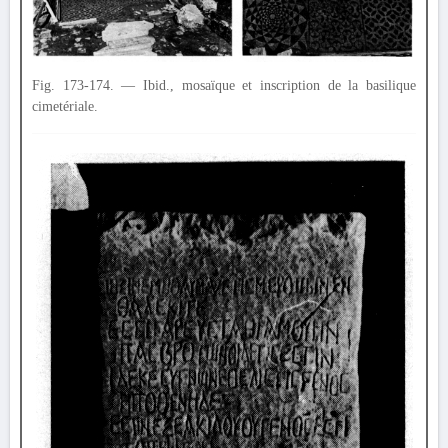
Fig. 173-174. — Ibid., mosaïque et inscription de la basilique
cimetériale.