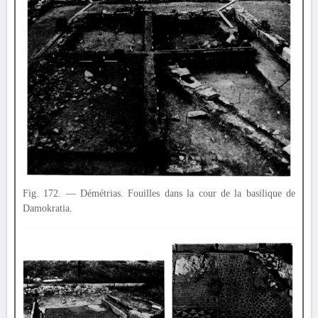
Fig. 172. — Démétrias. Fouilles dans la cour de la basilique de
Damokratia.