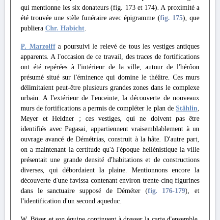
qui mentionne les six donateurs (fig. 173 et 174). A proximité a
été trouvée une stèle funéraire avec épigramme (
fig. 175
), que
publiera
Chr. Habicht
.
P. Marzolff
a poursuivi le relevé de tous les vestiges antiques
apparents. A l'occasion de ce travail, des traces de fortifications
ont été repérées à l'intérieur de la ville, autour de l'hérôon
présumé situé sur l'éminence qui domine le théâtre. Ces murs
délimitaient peut-être plusieurs grandes zones dans le complexe
urbain. A l'extérieur de l'enceinte, la découverte de nouveaux
murs de fortifications a permis de compléter le plan de
Stählin
,
Meyer et Heidner ; ces vestiges, qui ne doivent pas être
identifiés avec Pagasai, appartiennent vraisemblablement à un
ouvrage avancé de Démétrias, construit à la hâte. D'autre part,
on a maintenant la certitude qu'à l'époque hellénistique la ville
présentait une grande densité d'habitations et de constructions
diverses, qui débordaient la plaine. Mentionnons encore la
découverte d'une favissa contenant environ trente-cinq figurines
dans le sanctuaire supposé de Déméter (
fig. 176
-179
), et
l'identification d'un second aqueduc.
W. Böser et son équipe continuent à dresser la carte d'ensemble,