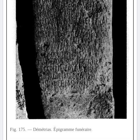
Fig. 175. — Démétrias. Épigramme funéraire.