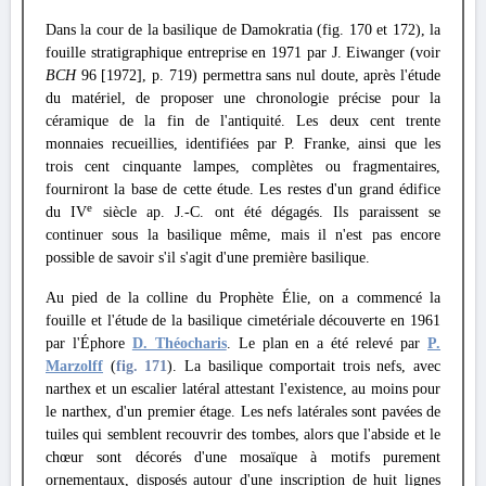
Dans la cour de la basilique de Damokratia (fig. 170 et 172), la
fouille stratigraphique entreprise en 1971 par J. Eiwanger (voir
BCH
96 [1972], p. 719) permettra sans nul doute, après l'étude
du matériel, de proposer une chronologie précise pour la
céramique de la fin de l'antiquité. Les deux cent trente
monnaies recueillies, identifiées par P. Franke, ainsi que les
trois cent cinquante lampes, complètes ou fragmentaires,
fourniront la base de cette étude. Les restes d'un grand édifice
e
du IV
siècle ap. J.-C. ont été dégagés. Ils paraissent se
continuer sous la basilique même, mais il n'est pas encore
possible de savoir s'il s'agit d'une première basilique.
Au pied de la colline du Prophète Élie, on a commencé la
fouille et l'étude de la basilique cimetériale découverte en 1961
par l'Éphore
D. Théocharis
. Le plan en a été relevé par
P.
Marzolff
(
fig. 171
). La basilique comportait trois nefs, avec
narthex et un escalier latéral attestant l'existence, au moins pour
le narthex, d'un premier étage. Les nefs latérales sont pavées de
tuiles qui semblent recouvrir des tombes, alors que l'abside et le
chœur sont décorés d'une mosaïque à motifs purement
ornementaux, disposés autour d'une inscription de huit lignes