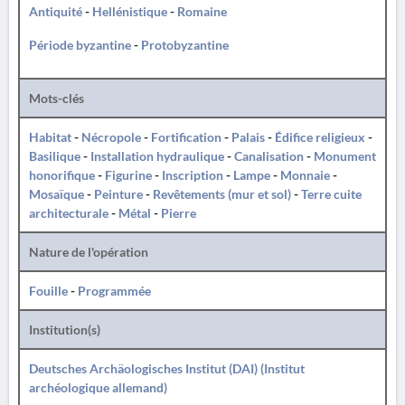
Antiquité
-
Hellénistique
-
Romaine
Période byzantine
-
Protobyzantine
Mots-clés
Habitat
-
Nécropole
-
Fortification
-
Palais
-
Édifice religieux
-
Basilique
-
Installation hydraulique
-
Canalisation
-
Monument
honorifique
-
Figurine
-
Inscription
-
Lampe
-
Monnaie
-
Mosaïque
-
Peinture
-
Revêtements (mur et sol)
-
Terre cuite
architecturale
-
Métal
-
Pierre
Nature de l'opération
Fouille
-
Programmée
Institution(s)
Deutsches Archäologisches Institut (DAI) (Institut
archéologique allemand)