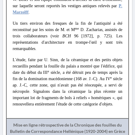
sur laquelle seront reportés les vestiges antiques relevés par
P.
Marzolff
.
Un tiers environ des fresques de la fin de l'antiquité a été
me
reconstitué par les soins de M. et M
D. Zacharias, assistés de
trois collaborateurs (voir
BCH
96 [1972], p. 725). Les
représentations d'architecture en trompe-l'œil y sont très
remarquables.
L'étude, faite par U. Sinn, de la céramique et des petits objets
recueillis pendant la fouille du palais a montré que l'édifice, qui
е
date du début du III
siècle, a été détruit peu de temps après la
e
fin de la domination macédonienne (168 av. J.-C). Au IV
siècle
ap. J.-C, cette zone, qui n'avait pas été réoceupée, a servi de
nécropole. Signalons dans la céramique la plus récente un
important lot de fragments de bols à reliefs « homériques », qui
renouvellera entièrement l'étude de cette catégorie d'objets.
Mise en ligne rétrospective de la Chronique des fouilles du
Bulletin de Correspondance Hellénique (1920-2004) en Grèce