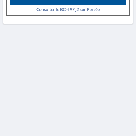
Consulter le BCH 97_2 sur Persée
AVERTISSEMENT
La Chronique des fouilles en ligne ne constitue en aucun cas une publication des
découvertes qui y sont signalées. L'EfA et la BSA ne peuvent délivrer de copie des
illustrations qui y sont reproduites et dont ils ne détiennent pas les droits.