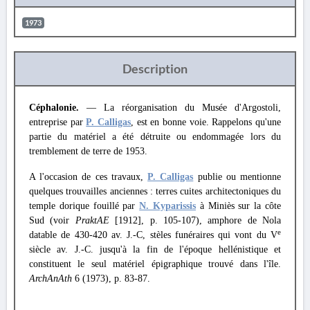
1973
Description
Céphalonie.
— La réorganisation du Musée d'Argostoli,
entreprise par
P. Calligas
, est en bonne voie. Rappelons qu'une
partie du matériel a été détruite ou endommagée lors du
tremblement de terre de 1953.
A l'occasion de ces travaux,
P. Calligas
publie ou mentionne
quelques trouvailles anciennes : terres cuites architectoniques du
temple dorique fouillé par
N. Kyparissis
à Miniès sur la côte
Sud (voir
PraktAE
[1912], p. 105-107), amphore de Nola
e
datable de 430-420 av. J.-C, stèles funéraires qui vont du V
siècle av. J.-C. jusqu'à la fin de l'époque hellénistique et
constituent le seul matériel épigraphique trouvé dans l'île.
ArchAnAth
6 (1973), p. 83-87.