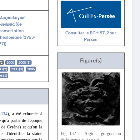
 Αρχαιολογική
ιφέρεια (6e
conscription
Consulter le BCH 97_2 sur
héologique (1963-
Persée
7))
Figure(s)
72
2000
2000 (1)
0 (2)
2000 (3)
2006
6 (1)
-134
), a été exhumée à
 qu'à partir de l'époque
 de Cyrène) et qu'on la
 d'identifier la statue
Fig. 132. — Aigion : gorgoneion