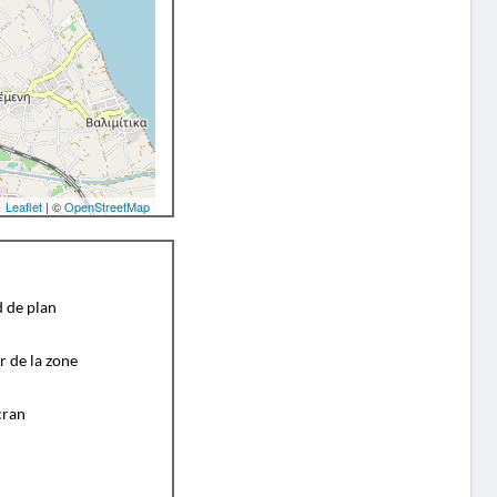
Leaflet
| ©
OpenStreetMap
d de plan
r de la zone
cran