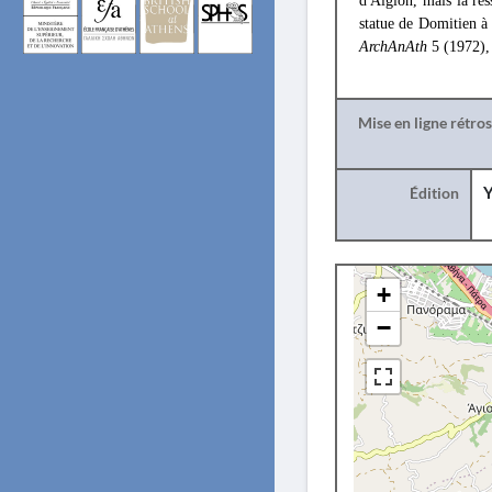
d'Aigion, mais la re
statue de Domitien à
ArchAnAth
5 (1972),
Mise en ligne rétro
Édition
Y
+
−