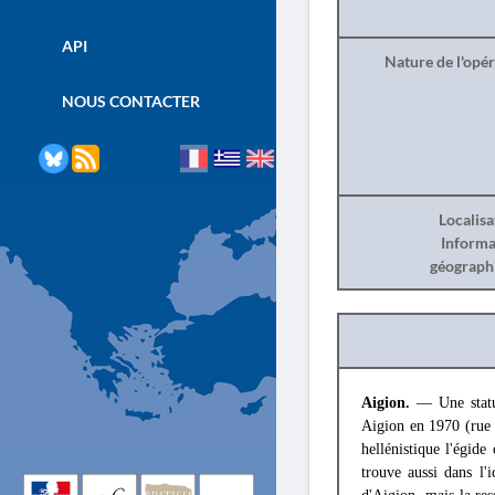
API
Nature de l'opé
NOUS CONTACTER
Localisa
Informa
géograph
Aigion.
— Une statu
Aigion en 1970 (ru
hellénistique l'égid
trouve aussi dans l'