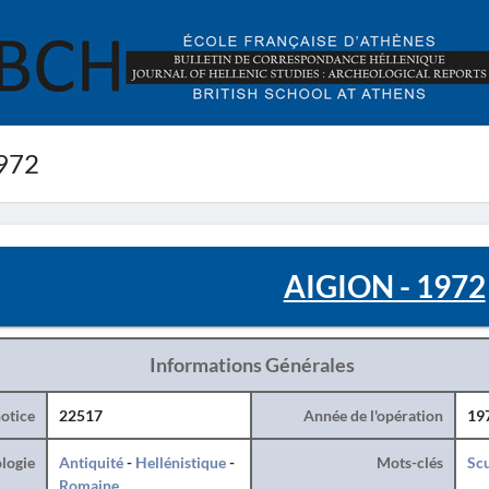
972
AIGION - 1972
Informations Générales
otice
22517
Année de l'opération
19
logie
Antiquité
-
Hellénistique
-
Mots-clés
Sc
Romaine