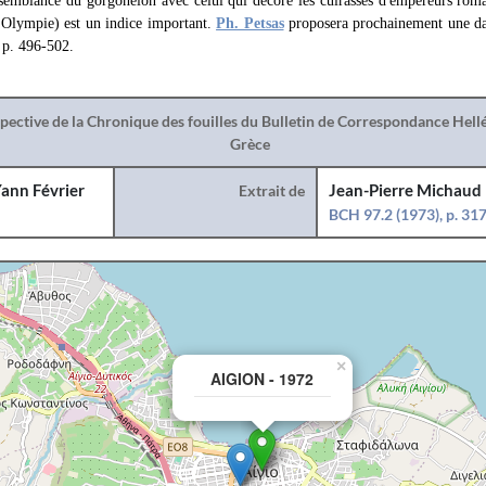
ssemblance du gorgoneion avec celui qui décore les cuirasses d'empereurs roma
 Olympie) est un indice important.
Ph. Petsas
proposera prochainement une dat
 p. 496-502.
spective de la Chronique des fouilles du Bulletin de Correspondance Hel
Grèce
ann Février
Extrait de
Jean-Pierre Michaud
BCH 97.2 (1973), p. 31
×
AIGION - 1972