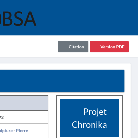
Citation
Version PDF
Projet
72
Chronika
ulpture
-
Pierre