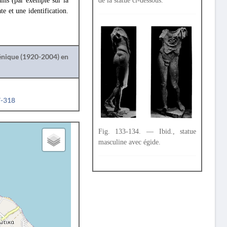
ins (par exemple sur la
de la statue ci-dessous.
e et une identification.
lénique (1920-2004) en
7-318
Fig. 133-134. — Ibid., statue
masculine avec égide.