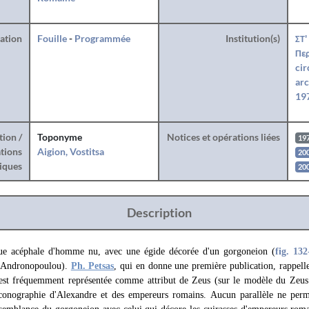
ration
Fouille
-
Programmée
Institution(s)
ΣΤ'
Περ
cir
arc
197
tion /
Toponyme
Notices et opérations liées
19
tions
Aigion, Vostitsa
200
iques
200
Description
e acéphale d'homme nu, avec une égide décorée d'un gorgoneion (
fig. 132
e Andronopoulou).
Ph. Petsas
, qui en donne une première publication, rappelle
e est fréquemment représentée comme attribut de Zeus (sur le modèle du Zeus
iconographie d'Alexandre et des empereurs romains. Aucun parallèle ne permet