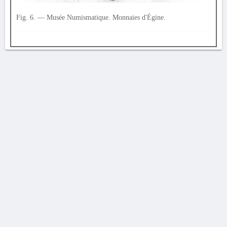
Fig. 6. — Musée Numismatique. Monnaies d'Égine.
AVERTISSEMENT
La Chronique des fouilles en ligne ne constitue en aucun cas une publication des
découvertes qui y sont signalées. L'EfA et la BSA ne peuvent délivrer de copie des