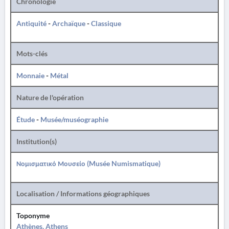
Chronologie
Antiquité
-
Archaïque
-
Classique
Mots-clés
Monnaie
-
Métal
Nature de l'opération
Étude
-
Musée/muséographie
Institution(s)
Νομισματικό Μουσείο (Musée Numismatique)
Localisation / Informations géographiques
Toponyme
Athènes, Athens