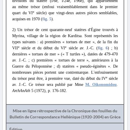
divisions du statère (l/6e, l/24e, l/96e), qui appartiennent
au même trésor (enfoui vraisemblablement dans le premier
e
quart du VI
siècle) que vingt-deux autres pièces semblables,
acquises en 1970 (
fig. 5
).
2) Un trésor de cent quarante-neuf statères d'Égine trouvés à
Myrina, village de la région de Karditsa. Sont représentés les
types suivants : a) premières « tortues de mer », de la fin du
e
e
VII
siècle et du début du VI
siècle av. J.-C. (
fig. 6
) ; b)
dernières « tortues de mer » (« T turtles »), datées de 479-470
av. J.-C. ; c) premières « tortues de terre », antérieures à la
Guerre du Péloponnèse ; d) statères « pseudo-éginètes ». De
nombreuses pièces portent une contremarque. L'enfouissement
e
du trésor peut être, à première vue, daté du début du IV
siècle
av. J.-C. Ce trésor sera publié par Mme
M. Oikonomidou
.
ArchAnAth
5 (1972), p. 176-182.
Mise en ligne rétrospective de la Chronique des fouilles du
Bulletin de Correspondance Hellénique (1920-2004) en Grèce
Édition