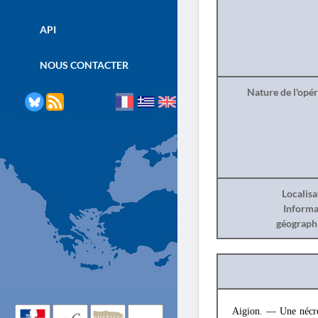
API
NOUS CONTACTER
Nature de l'opé
Localisa
Informa
géograph
Aigion. — Une nécrop