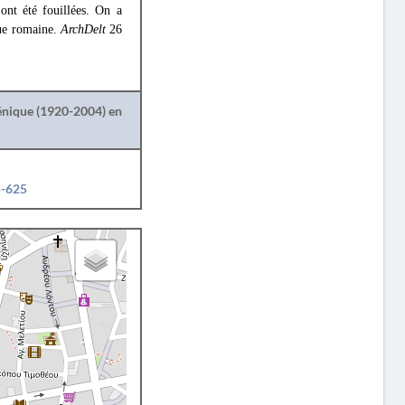
ont été fouillées. On a
oque romaine.
ArchDelt
26
lénique (1920-2004) en
5-625