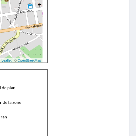
Leaflet
| ©
OpenStreetMap
d de plan
r de la zone
cran