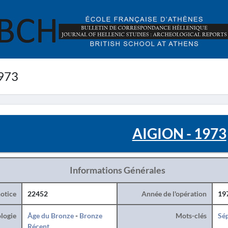
973
AIGION - 1973
Informations Générales
otice
22452
Année de l'opération
19
logie
Âge du Bronze
-
Bronze
Mots-clés
Sé
Récent