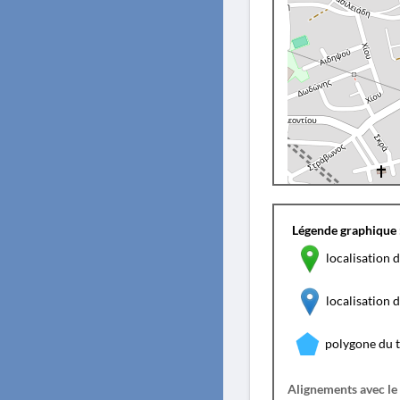
Légende graphique 
localisation d
localisation
polygone du 
Alignements avec le