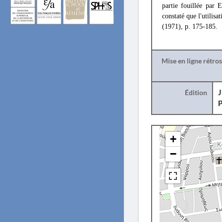
partie fouillée par
constaté que l'utilisa
(1971), p. 175-185.
Mise en ligne rétro
Édition
J
P
+
−