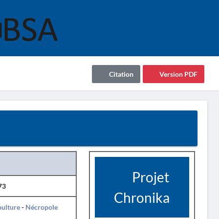
Citation
Version PDF
Projet
73
Chronika
pulture
-
Nécropole