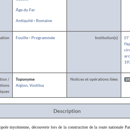
Âge du Fer
Antiquité
-
Romaine
ration
Fouille
-
Programmée
Institution(s)
ΣΤ'
Περ
cir
arc
197
tion /
Toponyme
Notices et opérations liées
19
tions
Aigion, Vostitsa
iques
Description
ole mycénienne, découverte lors de la construction de la route nationale Patr