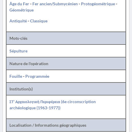
Âge du Fer
-
Fer ancien/Submycénien
-
Protogéométrique
-
Géométrique
Antiquité
-
Classique
Mots-clés
Sépulture
Nature de l'opération
Fouille
-
Programmée
Institution(s)
ΣΤ' Αρχαιολογική Περιφέρεια (6e circonscription
archéologique (1963-1977))
Localisation / Informations géographiques