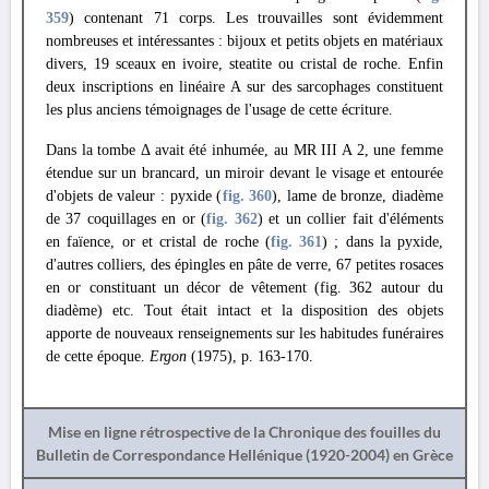
359
) contenant 71 corps. Les trouvailles sont évidemment
nombreuses et intéressantes : bijoux et petits objets en matériaux
divers, 19 sceaux en ivoire, steatite ou cristal de roche. Enfin
deux inscriptions en linéaire A sur des sarcophages constituent
les plus anciens témoignages de l'usage de cette écriture.
Dans la tombe Δ avait été inhumée, au MR III A 2, une femme
étendue sur un brancard, un miroir devant le visage et entourée
d'objets de valeur : pyxide (
fig. 360
), lame de bronze, diadème
de 37 coquillages en or (
fig. 362
) et un collier fait d'éléments
en faïence, or et cristal de roche (
fig. 361
) ; dans la pyxide,
d'autres colliers, des épingles en pâte de verre, 67 petites rosaces
en or constituant un décor de vêtement (fig. 362 autour du
diadème) etc. Tout était intact et la disposition des objets
apporte de nouveaux renseignements sur les habitudes funéraires
de cette époque.
Ergon
(1975), p. 163-170.
Mise en ligne rétrospective de la Chronique des fouilles du
Bulletin de Correspondance Hellénique (1920-2004) en Grèce