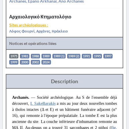
Archanes, Epano Arkhanai, Ano Archanes
Αρχαιολογικό Κτηματολόγιο
Sites archéologiques :
Λόφος Φουρνί, Αρχάνες, Ηράκλειο
Notices et opérations liées
1975
1981
1988
1989
1989 (1)
1989 (2)
1991
1995
1997
1999
2000
2002
2024
Description
Archanès.
— Société archéologique. Au S de l'ensemble déjà
découvert,
I. Sakellarakis
a mis au jour deux nouvelles tombes
à tholos intactes (Δ et E) et un bâtiment funéraire adjacent (n°
16), qui remonte à l'époque prépalatiale. La tombe Ε est la plus
ancienne du site. La couche inférieure d'inhumation remonte au
MA II. Au-dessus on a trouvé 31 sarcophages et 2 pithoi (
fig.