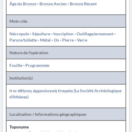
Âge du Bronze
-
Bronze Ancien
-
Bronze Récent
Mots-clés
Nécropole
-
Sépulture
-
Inscription
-
Outillage/armement
-
Parure/toilette
-
Métal
-
Os
-
Pierre
-
Verre
Nature de l'opération
Fouille
-
Programmée
Institution(s)
Η εν Αθήναις Αρχαιολογική Εταιρεία (La Société Archéologique
d'Athènes)
Localisation / Informations géographiques
Toponyme