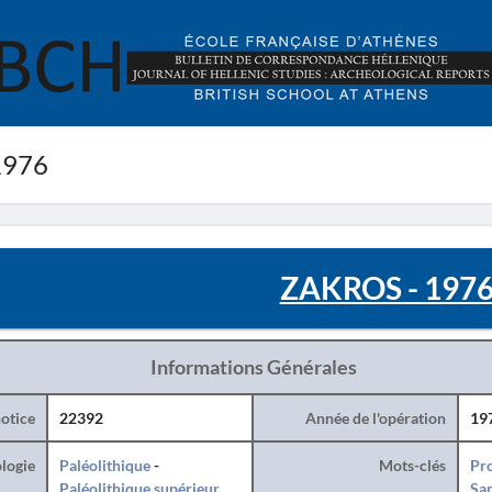
1976
ZAKROS - 197
Informations Générales
otice
22392
Année de l'opération
19
logie
Paléolithique
-
Mots-clés
Pro
Paléolithique supérieur
San