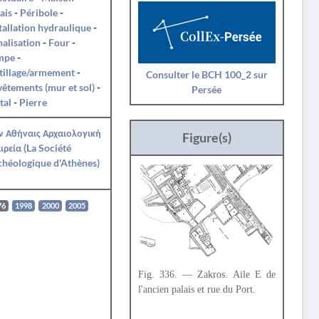
ais
-
Péribole
-
tallation hydraulique
-
alisation
-
Four
-
mpe
-
tillage/armement
-
Consulter le BCH 100_2 sur
êtements (mur et sol)
-
Persée
tal
-
Pierre
ν Αθήναις Αρχαιολογική
Figure(s)
ιρεία (La Société
héologique d'Athènes)
76
1998
2000
2005
Fig. 336. — Zakros. Aile Ε de
l'ancien palais et rue du Port.