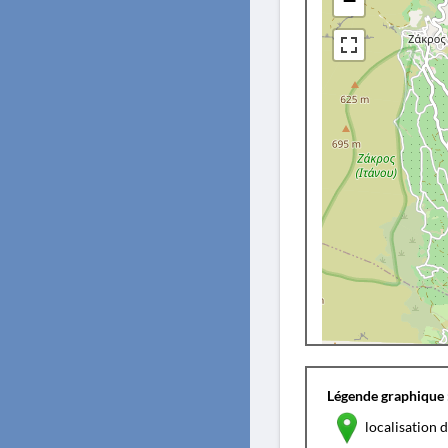
−
Légende graphique 
localisation d