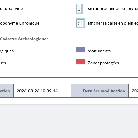
 du toponyme
se rapprocher ou s'éloigne
toponyme Chronique
afficher la carte en plein é
 Cadastre Archéologique :
ogiques
Monuments
ques
Zones protégées
éation
2026-03-26 10:39:14
Dernière modification
20