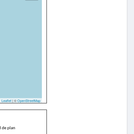
Leaflet
| ©
OpenStreetMap
d de plan