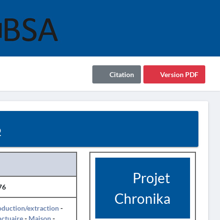
Citation
Version PDF
6
Projet
76
Chronika
duction/extraction
-
ctuaire
-
Maison
-