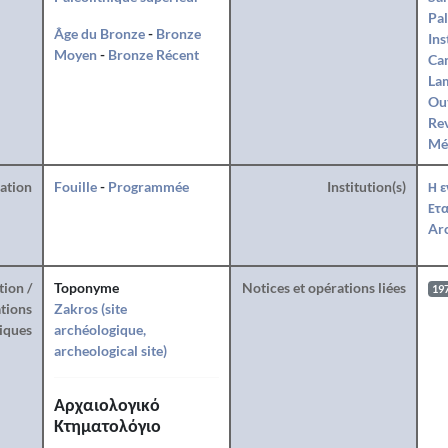
Pal
Âge du Bronze
-
Bronze
Ins
Moyen
-
Bronze Récent
Can
La
Ou
Rev
Mé
ration
Fouille
-
Programmée
Institution(s)
Η ε
Ετα
Arc
tion /
Toponyme
Notices et opérations liées
19
tions
Zakros (site
iques
archéologique,
archeological site)
Αρχαιολογικό
Κτηματολόγιο