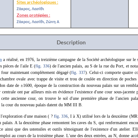
Sites archéologiques :
Ζάκρος, Λασίθι
Zones protégées :
Ζάκρος, Λασίθι, Ζώνη Α
Description
n
a réalisé, en 1976, la treizième campagne de la Société archéologique sur le s
 pièces de l'aile Ε (
fig. 336
) de l'ancien palais, au S de la rue du Port, et not
n four maintenant complètement dégagé (
fig. 337
). Celui-ci comporte quatre co
chambre ovale avec trappe de visite et trou de coulée en direction de poches c
ndon date de ±1600, époque de la construction du nouveau palais sur un rembla
 centrale ont par ailleurs mis en évidence l'existence d'une cour sous-jacente p
s cette ancienne cour, on trouve le sol d'une première phase de l'ancien pala
e la cour du nouveau palais datent du MM III B.
 l'exploration d'une maison ( ?
fig. 336
, I à X) utilisé lors de la deuxième (MR
 palais. A la deuxième phase remontent les caves du S, qui renfermaient encor
e ainsi que des ustensiles et outils témoignant de l'existence d'un atelier. Ell
mploi au cours de la troisième phase. L'une des deux entrées, au N, donne accès 