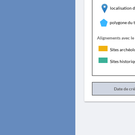
localisation
polygone du 
Alignements avec le
Sites archéol
Sites histori
Date de cr