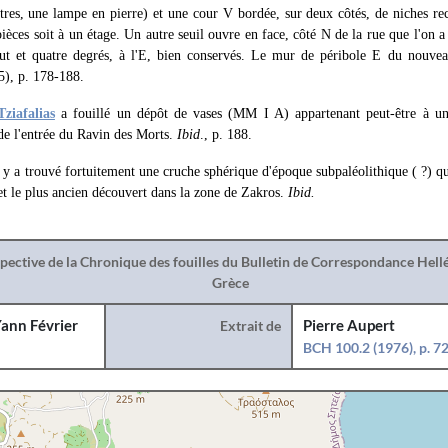
utres, une lampe en pierre) et une cour V bordée, sur deux côtés, de niches re
pièces soit à un étage. Un autre seuil ouvre en face, côté N de la rue que l'on 
ut et quatre degrés, à l'E, bien conservés. Le mur de péribole Ε du nouveau
), p. 178-188.
Tziafalias
a fouillé un dépôt de vases (MM I A) appartenant peut-être à un 
 l'entrée du Ravin des Morts.
Ibid
., p. 188.
 a trouvé fortuitement une cruche sphérique d'époque subpaléolithique ( ?) qui
bjet le plus ancien découvert dans la zone de Zakros.
Ibid.
spective de la Chronique des fouilles du Bulletin de Correspondance Hel
Grèce
ann Février
Extrait de
Pierre Aupert
BCH 100.2 (1976), p. 7