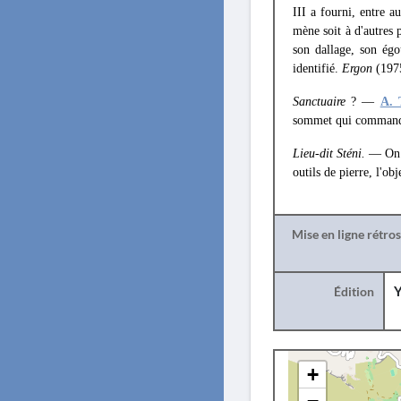
III a fourni, entre a
mène soit à d'autres 
son dallage, son égo
identifié.
Ergon
(1975
Sanctuaire
? —
A. 
sommet qui commande
Lieu-dit Sténi.
— On y
outils de pierre, l'o
Mise en ligne rétro
Édition
Y
+