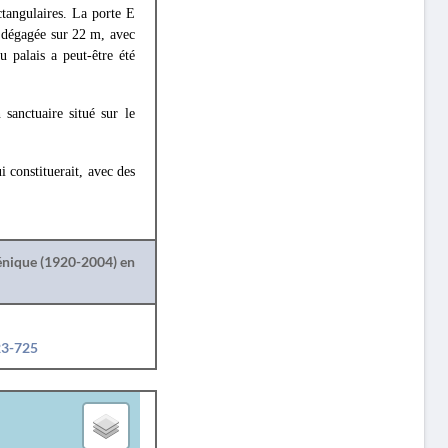
ctangulaires. La porte Ε
a dégagée sur 22 m, avec
 palais a peut-être été
sanctuaire situé sur le
 constituerait, avec des
lénique (1920-2004) en
23-725