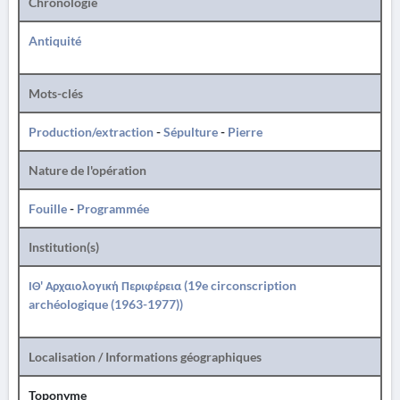
Chronologie
Antiquité
Mots-clés
Production/extraction
-
Sépulture
-
Pierre
Nature de l'opération
Fouille
-
Programmée
Institution(s)
ΙΘ' Αρχαιολογική Περιφέρεια (19e circonscription
archéologique (1963-1977))
Localisation / Informations géographiques
Toponyme