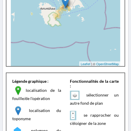
Leaflet
| ©
OpenStreetMap
Légende graphique :
Fonctionnalités de la carte
:
localisation de la
sélectionner un
fouille/de l'opération
autre fond de plan
localisation du
se rapprocher ou
toponyme
s'éloigner de la zone
polygone du