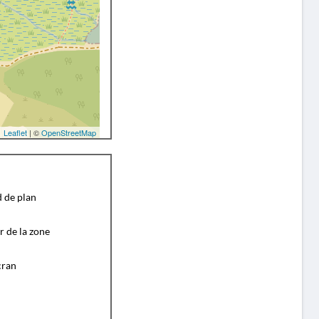
Leaflet
| ©
OpenStreetMap
d de plan
r de la zone
cran