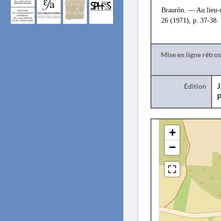
Braurôn. — Au lieu-
26 (1971), p. 37-38.
Mise en ligne rétro
Édition
J
P
+
−