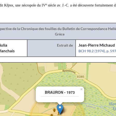
e
dit Κῆποι, une nécropole du IV
siècle av. J.-C. a été découverte fortuitement
spective de la Chronique des fouilles du Bulletin de Correspondance Hel
Grèce
iulia
Extrait de
Jean-Pierre Michaud
lanchais
BCH 98.2 (1974), p. 59
×
BRAURON - 1973