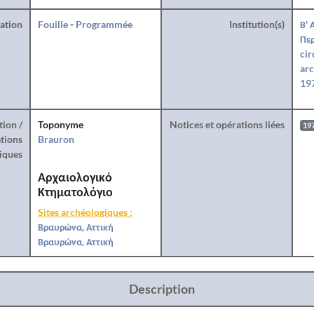
ration
Fouille
-
Programmée
Institution(s)
Β' 
Περ
cir
arc
197
tion /
Toponyme
Notices et opérations liées
19
tions
Brauron
iques
Αρχαιολογικό
Κτηματολόγιο
Sites archéologiques :
Βραυρώνα, Αττική
Βραυρώνα, Αττική
Description