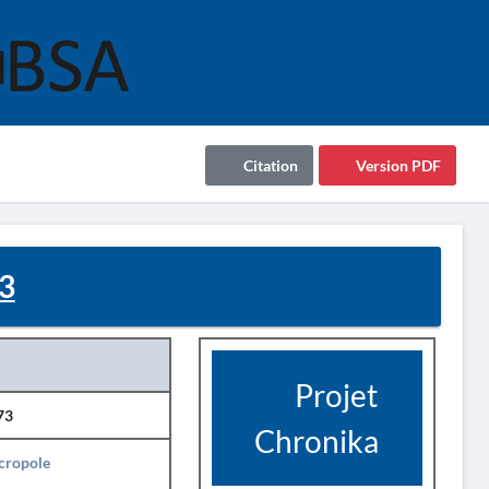
Citation
Version PDF
3
Projet
73
Chronika
cropole