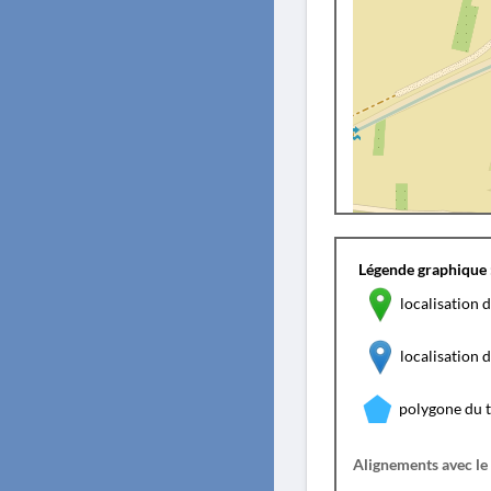
Légende graphique 
localisation d
localisation
polygone du 
Alignements avec le