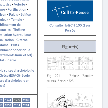
ctuaire
-
Voierie
-
rme
-
Fortification
-
ison
-
Palais
-
Édifice
igieux
-
Temple
-
blissement de
Consulter le BCH 100_2 sur
ctacles
-
Théâtre
-
Persée
tallation hydraulique
-
alisation
-
Citerne
-
ntaine
-
Puits
-
Figure(s)
nument honorifique
-
êtements (mur et sol)
-
tal
-
Pierre
le suisse d'archéologie
Grèce (ESAG) (École
Fig. 271. — Érétrie. Fouilles
sse d'archéologie en
suisses. Secteur E/5.
èce)
72
1974
1975
2006
07
2010
2014
2024