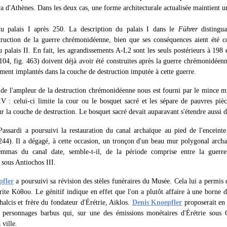
ra d'Athènes. Dans les deux cas, une forme architecturale actualisée maintient u
u palais I après 250. La description du palais I dans le
Führer
distingua
truction de la guerre chrémonidéenne, bien que ses conséquences aient été co
u palais II. En fait, les agrandissements A-L2 sont les seuls postérieurs à 198 e
04, fig. 463) doivent déjà avoir été construites après la guerre chrémonidéenn
ment implantés dans la couche de destruction imputée à cette guerre.
de l'ampleur de la destruction chrémonidéenne nous est fourni par le mince mu
 IV : celui-ci limite la cour ou le bosquet sacré et les sépare de pauvres piè
r la couche de destruction. Le bosquet sacré devait auparavant s'étendre aussi 
Passardi a poursuivi la restauration du canal archaïque au pied de l'enceinte
 244). Il a dégagé, à cette occasion, un tronçon d'un beau mur polygonal arc
mmas du canal date, semble-t-il, de la période comprise entre la guerr
sous Antiochos III.
pfler
a poursuivi sa révision des stèles funéraires du Musée. Cela lui a permis d
crite Κόθου. Le génitif indique en effet que l'on a plutôt affaire à une borne
alcis et frère du fondateur d'Érétrie, Aiklos.
Denis Knoepfler
proposerait en 
s personnages barbus qui, sur une des émissions monétaires d'Érétrie sous
 ville.