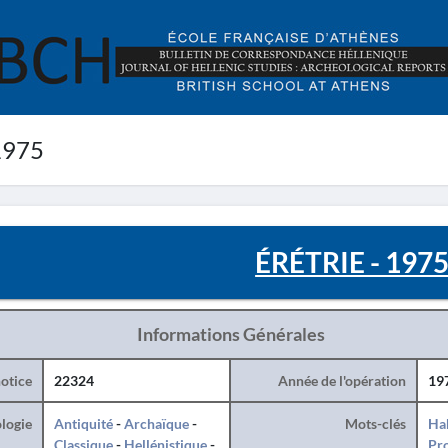
1975
ÉRÉTRIE - 197
Informations Générales
otice
22324
Année de l'opération
19
logie
Antiquité
-
Archaïque
-
Mots-clés
Hab
Classique
-
Hellénistique
-
Pro