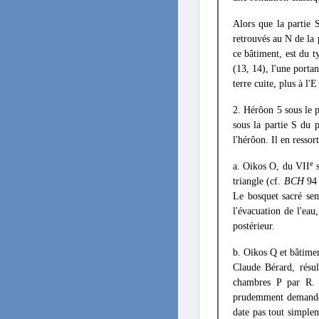
Alors que la partie 
retrouvés au Ν de la 
ce bâtiment, est du t
(13, 14), l'une porta
terre cuite, plus à l
2. Hérôon 5 sous le p
sous la partie S du 
l'hérôon. Il en ressor
e
a. Oikos O, du VII
s
triangle (cf.
BCH
94 
Le bosquet sacré sem
l'évacuation de l'eau
postérieur.
b. Oikos Q et bâtime
Claude Bérard, résul
chambres Ρ par R. 
prudemment demandé s
date pas tout simple