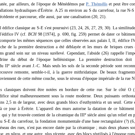
 datée, par ailleurs, de l'époque de Ménédémos par
P. Thémélis
et peut être co
allations hydrauliques d'Érétrie. A 25 m environ au S du carrefour, la rue N-S
écédente et parcourue, elle aussi, par une canalisation (20, 21).
édifice classique au S-E s'est poursuivi (23, 24, 26, 27, 29, 30). La similitu
l'édifice IV (cf.
BCH
98 [1974], p. 690, fig. 259) permet de dater ce bâtimen
t comporte les mêmes séquences que celles observées aux palais I, II, édifice IV
ouche de la première destruction a été déblayée et les murs de briques crues 
ans grand soin sur un niveau surélevé. Cependant, l'abside (26) rappelle l'imp
andrine du début de l'époque hellénistique. La première destruction doi
e
du II
siècle avant J.-C. Mais seuls les sols de la seconde période sont reconn
recouvre remonte, semble-t-il, à la guerre mithridatique. De beaux fragments
roviennent de cette même couche, sous le niveau d'époque impériale de la rue N
ns classiques doivent être notées en bordure de cette rue. Sur le côté Ο (
ifice situé malheureusement sous la route moderne. Deux puissants orthost
ns 2,5 m de largeur, avec deux grands blocs d'euthyntéria et un seuil. Cette e
à ce jour à Érétrie. L'appareil des murs autorise la datation de ce bâtimen
e
 qui y fut trouvée contient de la céramique du III
siècle ainsi qu'un relief en
u S-E du carrefour, la fondation monumentale d'une base rectangulaire (?) (6, 
réseau des rues, n'est pas encore datée par la céramique ; mais deux phases son
e, en pôros, et une autre, plus récente, avec des blocs réutilisés à l'époque rom