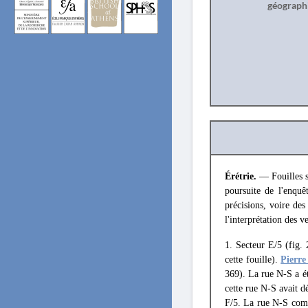
géograph
Érétrie.
— Fouilles s
poursuite de l'enquê
précisions, voire des
l'interprétation des ve
1. Secteur E/5 (fig. 
cette fouille).
Pierre
369). La rue N-S a ét
cette rue N-S avait d
F/5. La rue N-S comp