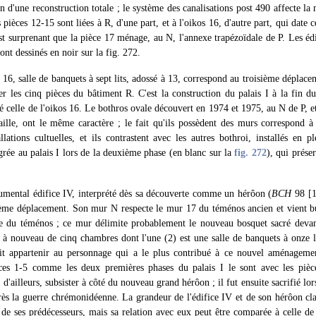
on d'une reconstruction totale ; le système des canalisations post 490 affecte l
s pièces 12-15 sont liées à R, d'une part, et à l'oikos 16, d'autre part, qui date 
est surprenant que la pièce 17 ménage, au N, l'annexe trapézoïdale de P. Les édi
nt dessinés en noir sur la fig. 272.
 16, salle de banquets à sept lits, adossé à 13, correspond au troisième déplace
r les cinq pièces du bâtiment R. C'est la construction du palais I à la fin d
ité celle de l'oikos 16. Le bothros ovale découvert en 1974 et 1975, au N de P, 
aille, ont le même caractère ; le fait qu'ils possèdent des murs correspond 
llations cultuelles, et ils contrastent avec les autres bothroi, installés en 
égrée au palais I lors de la deuxième phase (en blanc sur la
fig. 272
), qui préser
mental édifice IV, interprété dès sa découverte comme un hérôon (
BCH
98 [1
ème déplacement. Son mur N respecte le mur 17 du téménos ancien et vient b
te du téménos ; ce mur délimite probablement le nouveau bosquet sacré devant
 à nouveau de cinq chambres dont l'une (2) est une salle de banquets à onze l
oit appartenir au personnage qui a le plus contribué à ce nouvel aménageme
èces 1-5 comme les deux premières phases du palais I le sont avec les piè
 d'ailleurs, subsister à côté du nouveau grand hérôon ; il fut ensuite sacrifié lo
près la guerre chrémonidéenne. La grandeur de l'édifice IV et de son hérôon cla
de ses prédécesseurs, mais sa relation avec eux peut être comparée à celle de