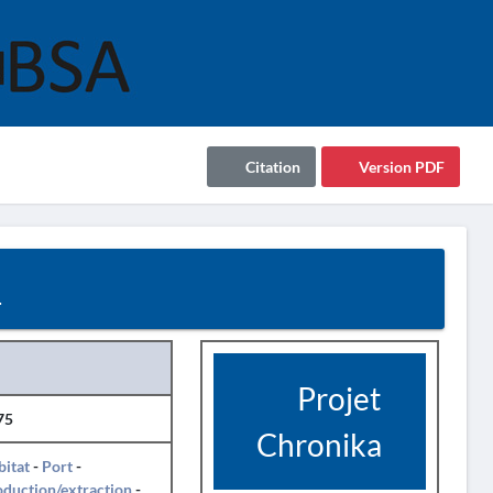
Citation
Version PDF
5
Projet
75
Chronika
itat
-
Port
-
duction/extraction
-