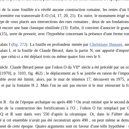
S de la zone fouillée n'a révélé aucune construction romaine, les restes d'un
première rue transversale E-O (14, 17, 20, 21). En outre, le monument érigé sur
ype de ceux placés aux intersections des rues romaines ; deux de ses fondations
nt encore une base classique réutilisée (13). Enfin, il convient d'associer le gr
'Ε (15), sorte de pressoir, avec l'hypothèse concernant la présence d'une ferme r
alais I (
fig. 272
). La fouille en profondeur menée par
Christiane Dunant
, as
palais I, et la fouille de Claude Bérard, dans la partie N, ont apporté d'imp
t que celui-ci a été déplacé trois ou même quatre fois vers le S.
e
iècle. Claude Bérard pense que l'oikos Ο du VII
siècle a été précédé par un o
[1970], p. 1103, fig. 462) ; le déplacement au S se justifie en raison de l'impor
ble avoir été limité, alors, par le mur de téménos 17, découvert en 1975, a
, et par la fontaine H 2. Mais l'on ne sait pas encore si le mur entourant la f
nt R : fin de l'époque archaïque ou après 490 ? On avait estimé que le second 
te de la construction des fortifications à l'Ο ; l'oikos Ο fut remplacé par 
Q et R sont datés vers 550 d'après la céramique. Or, dans le
Führer du
i cet ensemble n'avait pas été reconstruit après 490 ; on peut même se deman
ment de cette époque. Quatre arguments sont en faveur d'une telle hypothèse : 