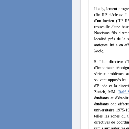
Il a également progre
e
(fin III
siècle av. J.
e
e
d'un locrien (III
-II
trouvaille d'une bas
Narcissos fils d'Ama
localisé près de la 
antiques, lui a en e
λαοῖς.
5. Plan directeur d
d'importants témoign
sérieux problèmes au
souvent opposés les u
d'Eubée et la direc
Zurich, MM.
Dolf 
étudiants et d'établi
étudiants ont effect
universitaire 1975-1
telles les zones du 
directives de coordin
remis aux autorités g