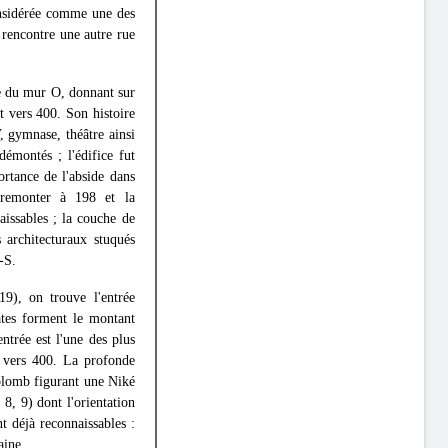
nsidérée comme une des
 rencontre une autre rue
de du mur O, donnant sur
t vers 400. Son histoire
, gymnase, théâtre ainsi
démontés ; l'édifice fut
ortance de l'abside dans
t remonter à 198 et la
aissables ; la couche de
 architecturaux stuqués
-S.
19), on trouve l'entrée
ates forment le montant
ntrée est l'une des plus
t vers 400. La profonde
 plomb figurant une Niké
8, 9) dont l'orientation
t déjà reconnaissables :
aine.