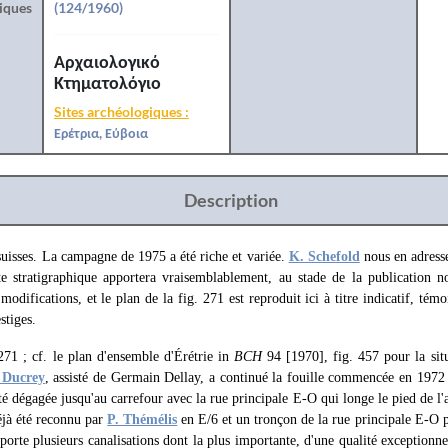
iques
(124/1960)
Αρχαιολογικό
Κτηματολόγιο
Sites archéologiques :
Ερέτρια, Εύβοια
Description
uisses. La campagne de 1975 a été riche et variée.
K. Schefold
nous en adresse
te stratigraphique apportera vraisemblablement, au stade de la publication 
 modifications, et le plan de la fig. 271 est reproduit ici à titre indicatif, té
stiges.
271 ; cf. le plan d'ensemble d'Érétrie in
BCH
94 [1970], fig. 457 pour la sit
 Ducrey
, assisté de Germain Dellay, a continué la fouille commencée en 1972
é dégagée jusqu'au carrefour avec la rue principale E-O qui longe le pied de l'
éjà été reconnu par
P. Thémélis
en E/6 et un tronçon de la rue principale E-O 
orte plusieurs canalisations dont la plus importante, d'une qualité exceptionn