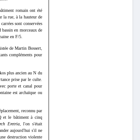
 bâtiment romain ont été
 la rue, à la hauteur de
 carrées sont conservées
and bassin en morceaux de
omaine en F/5.
sistée de Martin Bossert,
ortants compléments pour
ikos plus ancien au Ν du
tance prise par le culte.
vec porte et canal pour
ontaine est archaïque ou
déplacement, reconnu par
Q et le bâtiment à cinq
rch Eretria
, l'on s'était
der aujourd'hui s'il ne
une destruction violente