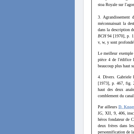
stoa Royale sur l'ago
3. Agrandissement d
méconnaissait la des
dans la description d
BCH
94 [1970], p. 11
v, w, y sont profondé
Le meilleur exemple 
pièce 4 de l'édifice
beaucoup plus haut su
4. Divers. Gabriele 
[1973], p. 467, fig.
haut des deux anale
comblement du canal 
Par ailleurs
D. Knoe
IG
, XII, 9, 406, ins
héros fondateur de Ch
deux frères dans le
personnification de la