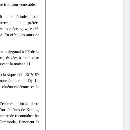
ne tradition vénérable.
it deux périodes, mais
rrectement interprétées
t les pièces v, w, y (cf.
e. En effet, les murs de
r polygonal à l'Ε de la
ces, érigées à un niveau
devant la maison 11.
 classique (cf.
BCH
97
haïque (analemma O). Le
e chrémonidéenne et le
'écarter du lot la pierre
 d'un téménos de Kothos,
outre de reconnaître les
 Commode, flanquent la