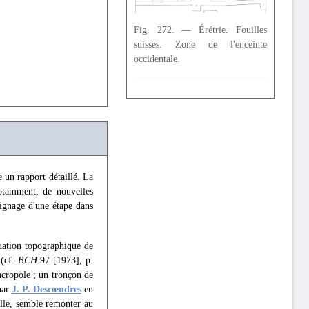
Fig. 272. — Érétrie. Fouilles
suisses. Zone de l'enceinte
occidentale.
 un rapport détaillé. La
notamment, de nouvelles
moignage d'une étape dans
uation topographique de
 (cf.
BCH
97 [1973], p.
acropole ; un tronçon de
par
J. P. Descœudres
en
elle, semble remonter au