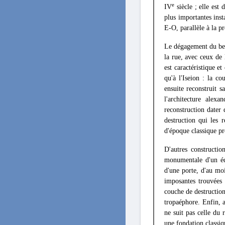
e
IV
siècle ; elle est
plus importantes inst
E-O, parallèle à la pr
Le dégagement du bel 
la rue, avec ceux de 
est caractéristique e
qu'à l'Iseion : la c
ensuite reconstruit s
l'architecture alex
reconstruction dater 
destruction qui les 
d'époque classique p
D'autres constructio
monumentale d'un éd
d'une porte, d'au moi
imposantes trouvées 
couche de destruction
tropaéphore. Enfin, a
ne suit pas celle du 
une fondation classiqu