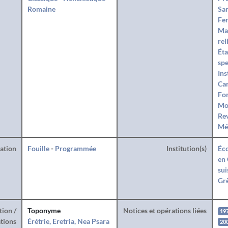
Romaine
San
Fe
Ma
rel
Éta
spe
Ins
Can
Fo
Mo
Rev
Mé
ration
Fouille
-
Programmée
Institution(s)
Éco
en 
sui
Gr
tion /
Toponyme
Notices et opérations liées
19
tions
Érétrie, Eretria, Nea Psara
20