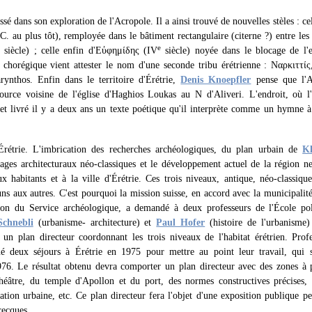
ssé dans son exploration de l'Acropole. Il a ainsi trouvé de nouvelles stèles : 
-C. au plus tôt), remployée dans le bâtiment rectangulaire (citerne ?) entre les 
e
siècle) ; celle enfin d'Εὐφημίδης (IV
siècle) noyée dans le blocage de l'
e chorégique vient attester le nom d'une seconde tribu érétrienne : Ναρκιττίς
rynthos. Enfin dans le territoire d'Érétrie,
Denis Knoepfler
pense que l'As
source voisine de l'église d'Haghios Loukas au Ν d'Aliveri. L'endroit, où l
ffet livré il y a deux ans un texte poétique qu'il interprète comme un hymne 
'Érétrie. L'imbrication des recherches archéologiques, du plan urbain de
Kl
ages architecturaux néo-classiques et le développement actuel de la région ne
x habitants et à la ville d'Érétrie. Ces trois niveaux, antique, néo-classiqu
ns aux autres. C'est pourquoi la mission suisse, en accord avec la municipalité 
tion du Service archéologique, a demandé à deux professeurs de l'École po
Schnebli
(urbanisme- architecture) et
Paul Hofer
(histoire de l'urbanisme) 
r un plan directeur coordonnant les trois niveaux de l'habitat érétrien. Profe
ué deux séjours à Érétrie en 1975 pour mettre au point leur travail, qui s
976. Le résultat obtenu devra comporter un plan directeur avec des zones à 
théâtre, du temple d'Apollon et du port, des normes constructives précises, 
ation urbaine, etc. Ce plan directeur fera l'objet d'une exposition publique pe
recques.