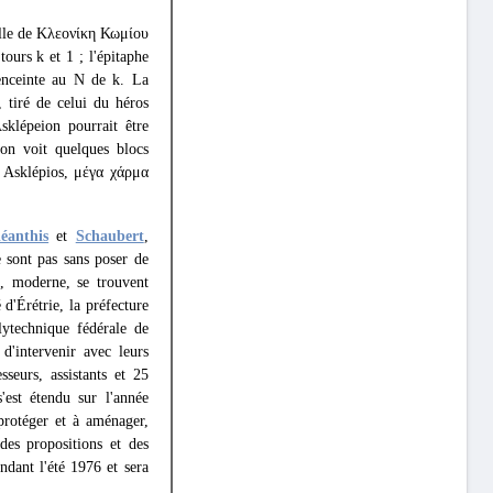
celle de Κλεονίκη Κωμίου
tours k et 1 ; l'épitaphe
enceinte au Ν de k. La
, tiré de celui du héros
klépeion pourrait être
'on voit quelques blocs
à Asklépios, μέγα χάρμα
éanthis
et
Schaubert
,
 sont pas sans poser de
e, moderne, se trouvent
d'Érétrie, la préfecture
lytechnique fédérale de
d'intervenir avec leurs
sseurs, assistants et 25
'est étendu sur l'année
protéger et à aménager,
des propositions et des
ndant l'été 1976 et sera