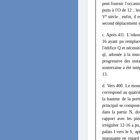
peut fournir l'occasi
puits à l'Ο de 12 ; le
e
V
siècle ; enfin, il 
second déplacement so
c. Après 411. L'oikos
16 ayant pu remplace
l'édifice Q et nécess
ql, adossée à la mur
progressive des insta
souterraine a été int
13.
d. Vers 400. Le monu
correspond au quatri
la hauteur de la por
principal se compose
dans la partie N, d
rapport avec les pi
irrégulier 12-16 a pu,
palais I vers le S, a
marquante en regard 