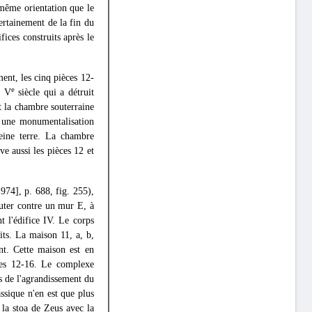
a même orientation que le
certainement de la fin du
fices construits après le
ment, les cinq pièces 12-
e
u V
siècle qui a détruit
et la chambre souterraine
à une monumentalisation
pleine terre. La chambre
ve aussi les pièces 12 et
974], p. 688, fig. 255),
uter contre un mur E, à
 l'édifice IV. Le corps
its. La maison 11, a, b,
nt. Cette maison est en
ces 12-16. Le complexe
rs de l'agrandissement du
ssique n'en est que plus
 la stoa de Zeus avec la