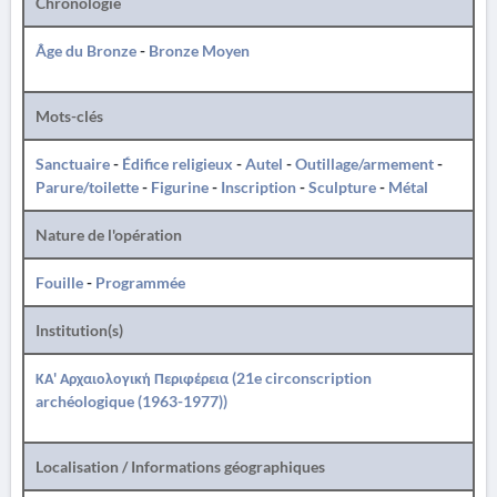
Chronologie
Âge du Bronze
-
Bronze Moyen
Mots-clés
Sanctuaire
-
Édifice religieux
-
Autel
-
Outillage/armement
-
Parure/toilette
-
Figurine
-
Inscription
-
Sculpture
-
Métal
Nature de l'opération
Fouille
-
Programmée
Institution(s)
ΚΑ' Αρχαιολογική Περιφέρεια (21e circonscription
archéologique (1963-1977))
Localisation / Informations géographiques