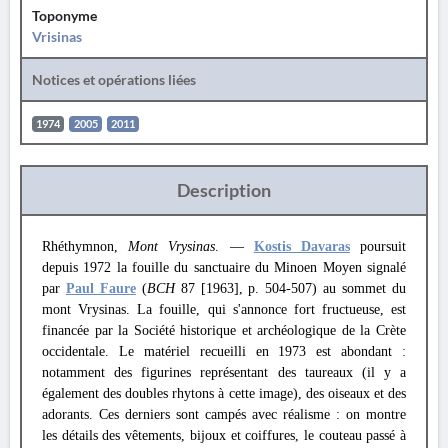
Toponyme
Vrisinas
Notices et opérations liées
1974
2005
2011
Description
Rhéthymnon,
Mont Vrysinas
. —
Kostis Davaras
poursuit
depuis 1972 la fouille du sanctuaire du Minoen Moyen signalé
par
Paul Faure
(
BCH
87 [1963], p. 504-507) au sommet du
mont Vrysinas. La fouille, qui s'annonce fort fructueuse, est
financée par la Société historique et archéologique de la Crète
occidentale. Le matériel recueilli en 1973 est abondant :
notamment des figurines représentant des taureaux (il y a
également des doubles rhytons à cette image), des oiseaux et des
adorants. Ces derniers sont campés avec réalisme : on montre
les détails des vêtements, bijoux et coiffures, le couteau passé à