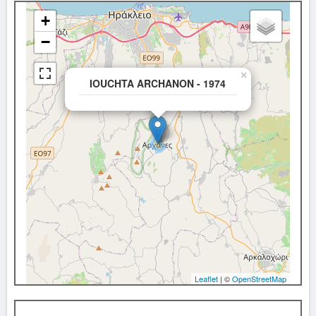
+
−
×
IOUCHTA ARCHANON - 1974
Leaflet
| ©
OpenStreetMap