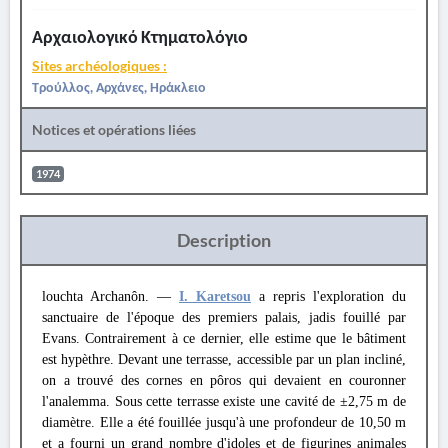
Αρχαιολογικό Κτηματολόγιο
Sites archéologiques :
Τρούλλος, Αρχάνες, Ηράκλειο
Notices et opérations liées
1974
Description
louchta Archanôn. —
I. Karetsou
a repris l'exploration du
sanctuaire de l'époque des premiers palais, jadis fouillé par
Evans. Contrairement à ce dernier, elle estime que le bâtiment
est hypèthre. Devant une terrasse, accessible par un plan incliné,
on a trouvé des cornes en pôros qui devaient en couronner
l'analemma. Sous cette terrasse existe une cavité de ±2,75 m de
diamètre. Elle a été fouillée jusqu'à une profondeur de 10,50 m
et a fourni un grand nombre d'idoles et de figurines animales