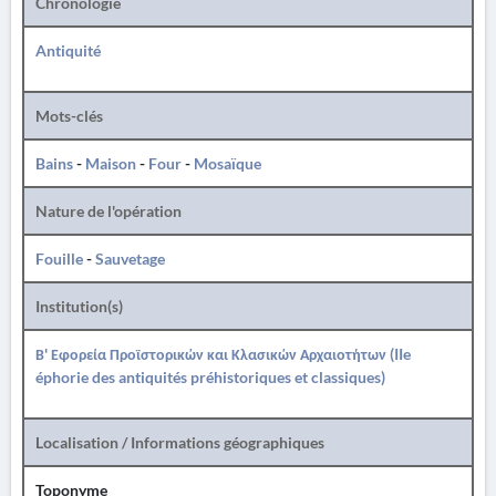
Chronologie
Antiquité
Mots-clés
Bains
-
Maison
-
Four
-
Mosaïque
Nature de l'opération
Fouille
-
Sauvetage
Institution(s)
Β' Εφορεία Προϊστορικών και Κλασικών Αρχαιοτήτων (IIe
éphorie des antiquités préhistoriques et classiques)
Localisation / Informations géographiques
Toponyme