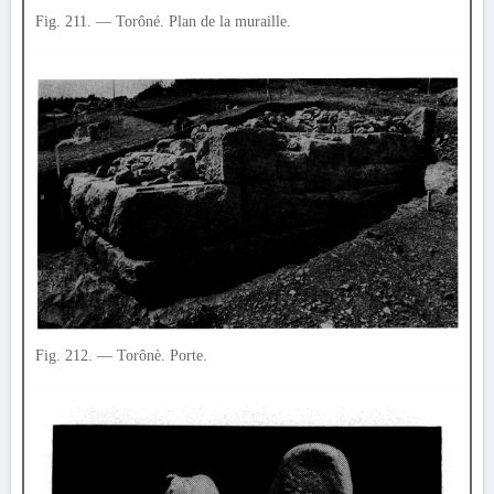
Fig. 211. — Torôné. Plan de la muraille.
Fig. 212. — Torônè. Porte.