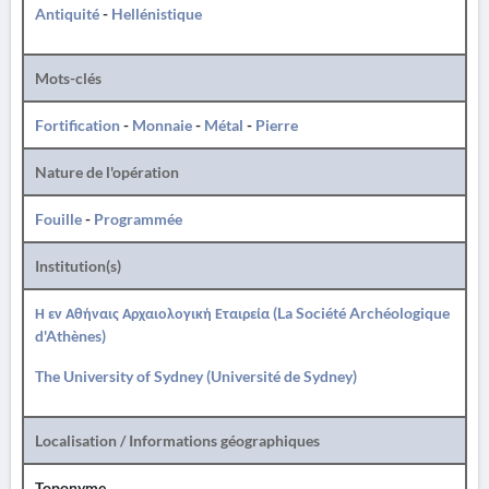
Antiquité
-
Hellénistique
Mots-clés
Fortification
-
Monnaie
-
Métal
-
Pierre
Nature de l'opération
Fouille
-
Programmée
Institution(s)
Η εν Αθήναις Αρχαιολογική Εταιρεία (La Société Archéologique
d'Athènes)
The University of Sydney (Université de Sydney)
Localisation / Informations géographiques
Toponyme