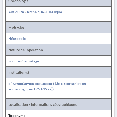
Chronologie
Antiquité
-
Archaïque
-
Classique
Mots-clés
Nécropole
Nature de l'opération
Fouille
-
Sauvetage
Institution(s)
ΙΓ' Αρχαιολογική Περιφέρεια (13e circonscription
archéologique (1963-1977))
Localisation / Informations géographiques
Toponyme