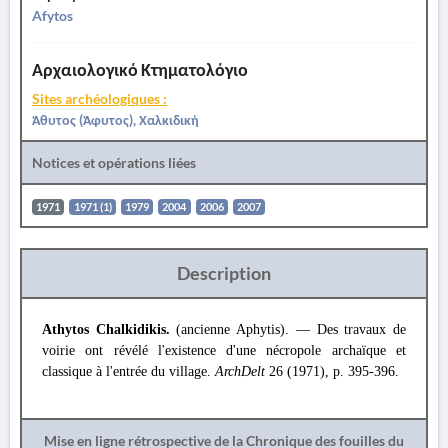
Afytos
Αρχαιολογικό Κτηματολόγιο
Sites archéologiques :
Άθυτος (Άφυτος), Χαλκιδική
Notices et opérations liées
1971
1971 (1)
1979
2004
2006
2007
Description
Athytos Chalkidikis.
(ancienne Aphytis). — Des travaux de
voirie ont révélé l'existence d'une nécropole archaïque et
classique à l'entrée du village.
ArchDelt
26 (1971), p. 395-396.
Mise en ligne rétrospective de la Chronique des fouilles du