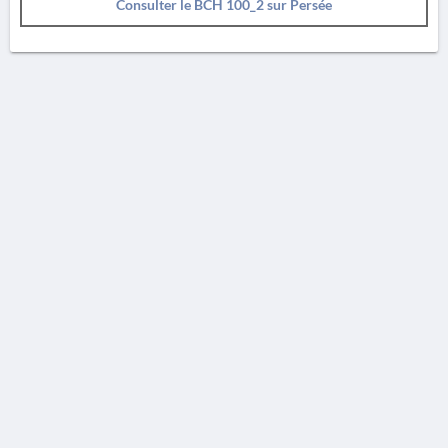
Consulter le BCH 100_2 sur Persée
AVERTISSEMENT
La Chronique des fouilles en ligne ne constitue en aucun cas une publication des
découvertes qui y sont signalées. L'EfA et la BSA ne peuvent délivrer de copie des
illustrations qui y sont reproduites et dont ils ne détiennent pas les droits.