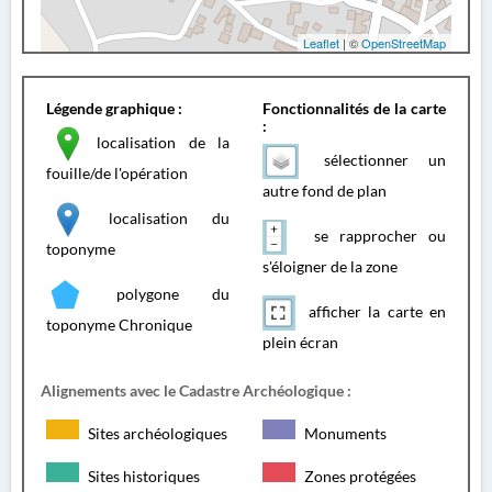
Leaflet
| ©
OpenStreetMap
Légende graphique :
Fonctionnalités de la carte
:
localisation de la
sélectionner un
fouille/de l'opération
autre fond de plan
localisation du
se rapprocher ou
toponyme
s'éloigner de la zone
polygone du
afficher la carte en
toponyme Chronique
plein écran
Alignements avec le Cadastre Archéologique :
Sites archéologiques
Monuments
Sites historiques
Zones protégées