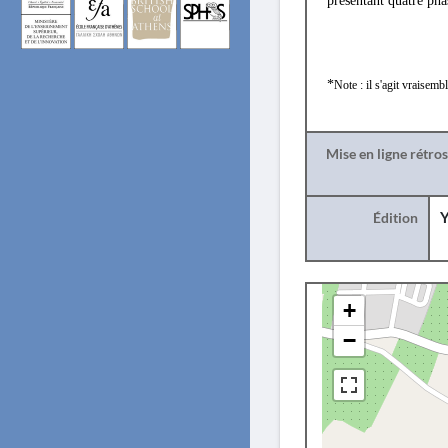
présentant quatre pha
*
Note : il s'agit vraisem
Mise en ligne rétro
Édition
Y
+
−