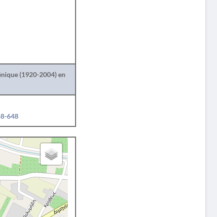
lénique (1920-2004) en
48-648