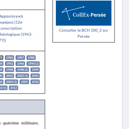
 Αρχαιολογική
ιφέρεια (12e
conscription
Consulter le BCH 100_2 sur
héologique (1963-
Persée
7))
75
1984
1987
1988
89
1992
1994
1994 (1)
96
1998
1998 (1)
1999
00
2002
2002 (1)
2003
04
2004 (1)
2005
2010
0 (1)
2012
quatrième millénaire,