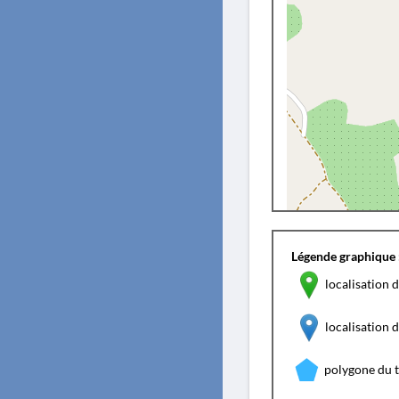
Légende graphique 
localisation d
localisation
polygone du 