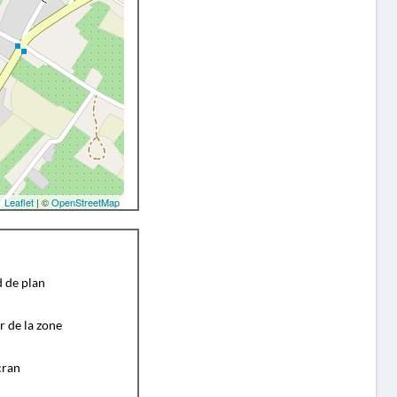
Leaflet
| ©
OpenStreetMap
d de plan
r de la zone
cran