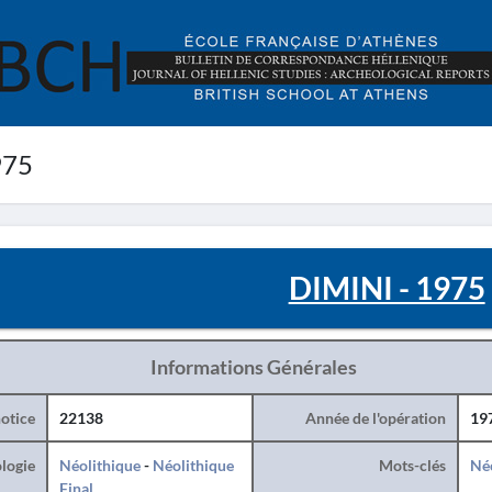
975
DIMINI - 1975
Informations Générales
otice
22138
Année de l'opération
19
logie
Néolithique
-
Néolithique
Mots-clés
Né
Final