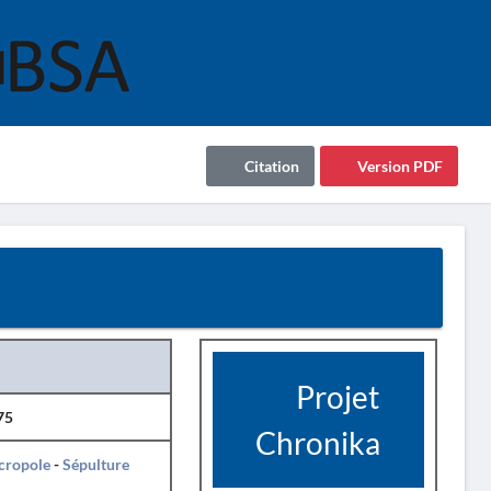
Citation
Version PDF
Projet
75
Chronika
cropole
-
Sépulture