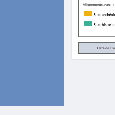
Alignements avec le
Sites archéol
Sites histori
Date de cr