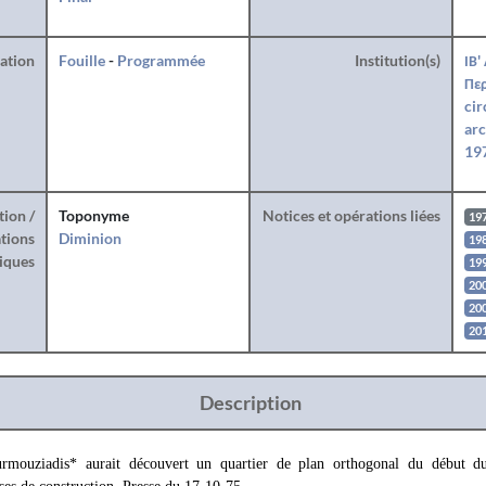
ration
Fouille
-
Programmée
Institution(s)
ΙΒ'
Περ
cir
arc
197
tion /
Toponyme
Notices et opérations liées
19
tions
Diminion
19
iques
19
20
20
201
Description
uziadis* aurait découvert un quartier de plan orthogonal du début du 