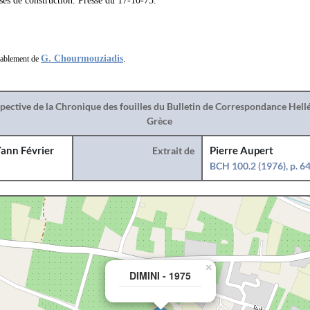
ses de construction. Presse du 17-10-75.
G. Chourmouziadis
.
blablement de
spective de la Chronique des fouilles du Bulletin de Correspondance Hel
Grèce
ann Février
Extrait de
Pierre Aupert
BCH 100.2 (1976), p. 6
×
DIMINI - 1975