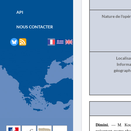
API
Nature de l'opé
NOUS CONTACTER
Localisa
Informa
géograph
Dimini.
— M. Kourmo