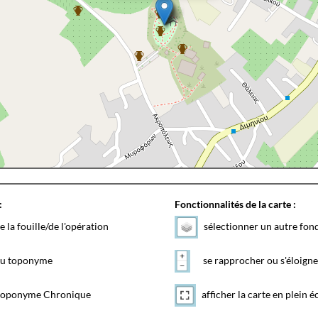
:
Fonctionnalités de la carte :
e la fouille/de l'opération
sélectionner un autre fon
 du toponyme
se rapprocher ou s'éloigne
toponyme Chronique
afficher la carte en plein é