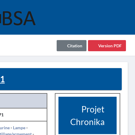
Citation
Version PDF
71
Projet
71
Chronika
urine
-
Lampe
-
tillage/armement
-