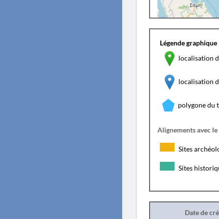
Légende graphique 
localisation d
localisation
polygone du 
Alignements avec le
Sites archéol
Sites histori
Date de cr