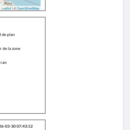
Leaflet
| ©
OpenStreetMap
d de plan
r de la zone
cran
26-03-30 07:43:52