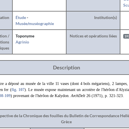
Sc
ration
Étude
-
Institution(s)
Musée/muséographie
tion /
Toponyme
Notices et opérations liées
19
tions
Agrinio
iques
Description
 a déposé au musée de la ville 11 vases (dont 4 bols mégariens), 2 lampes, 
en fer (
fig. 107
). Le musée expose maintenant un acrotère de l'hérôon d'Alyzi
08
-109
) provenant de l'hérôon de Kalydon.
ArchDelt
26 (1971), p. 321-323.
spective de la Chronique des fouilles du Bulletin de Correspondance Hel
Grèce