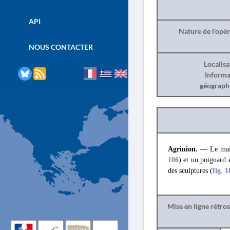
API
Nature de l'opé
NOUS CONTACTER
Localisa
Informa
géograph
Agrinion.
— Le maire
106
) et un poignard 
des sculptures (
fig. 1
Mise en ligne rétro