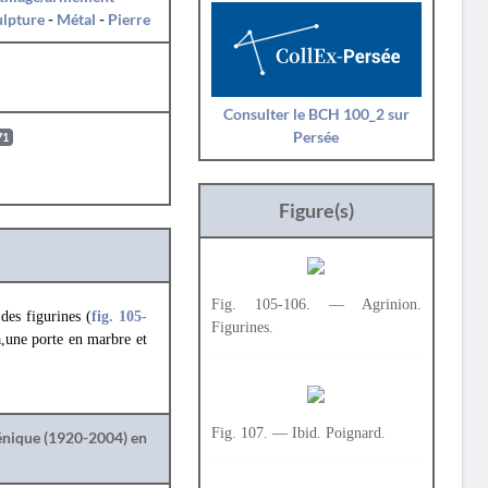
ulpture
-
Métal
-
Pierre
Consulter le BCH 100_2 sur
Persée
71
Figure(s)
Fig. 105-106. — Agrinion.
des figurines (
fig. 105
-
Figurines.
a,une porte en marbre et
Fig. 107. — Ibid. Poignard.
lénique (1920-2004) en