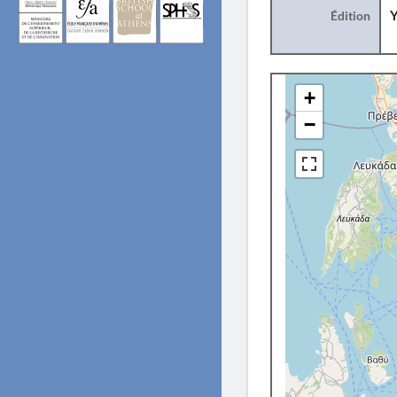
Édition
Y
+
−