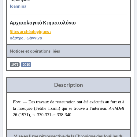
Ioannina
Αρχαιολογικό Κτηματολόγιο
Sites archéologiques :
Κάστρο, Ιωάννινα
Notices et opérations liées
1971
2010
Description
Fort.
— Des travaux de restauration ont été exécutés au fort et à
la mosquée (Fetihe Tzami) qui se trouve à l'intérieur.
ArchDelt
26 (1971), p. 330-331 et 338-340.
Mise en ligne rétrospective de la Chronique des fouilles du