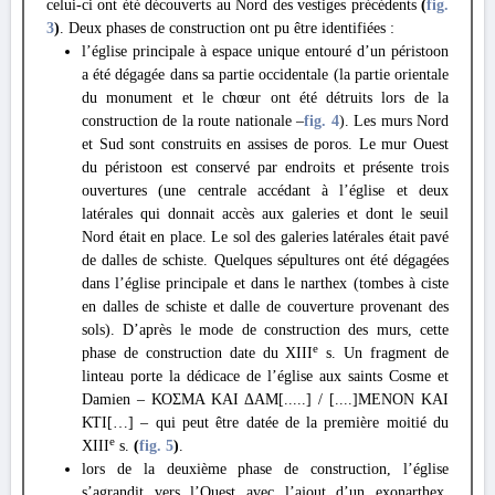
celui-ci ont été découverts au Nord des vestiges précédents
(
fig.
3
)
. Deux phases de construction ont pu être identifiées :
l’église principale à espace unique entouré d’un péristoon
a été dégagée dans sa partie occidentale (la partie orientale
du monument et le chœur ont été détruits lors de la
construction de la route nationale –
fig. 4
). Les murs Nord
et Sud sont construits en assises de poros. Le mur Ouest
du péristoon est conservé par endroits et présente trois
ouvertures (une centrale accédant à l’église et deux
latérales qui donnait accès aux galeries et dont le seuil
Nord était en place. Le sol des galeries latérales était pavé
de dalles de schiste. Quelques sépultures ont été dégagées
dans l’église principale et dans le narthex (tombes à ciste
en dalles de schiste et dalle de couverture provenant des
sols). D’après le mode de construction des murs, cette
e
phase de construction date du XIII
s. Un fragment de
linteau porte la dédicace de l’église aux saints Cosme et
Damien – ΚΟΣΜΑ ΚΑΙ ΔΑΜ[.....] / [....]ΜΕΝΟΝ ΚΑΙ
ΚΤΙ[…] – qui peut être datée de la première moitié du
e
XIII
s.
(
fig. 5
)
.
lors de la deuxième phase de construction, l’église
s’agrandit vers l’Ouest avec l’ajout d’un exonarthex,