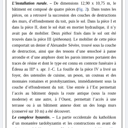
L’installation rurale
. –
De dimensions 12,90 x 10,75 m, le
bâtiment est composé de quatre pièces
(
fig. 2
)
. Dans toutes les
pièces, on a retrouvé la succession des couches de destructions
des murs, d’effondrement du toit, puis le sol. Dans la pièce I et
dans la pièce II, dont le sol était en mortier hydraulique, il n’y
avait pas de mobilier. Deux
pithoi
fixés dans le sol ont été
trouvés dans la pièce III (
pitheonas
). Le mobilier de cette pièce
comportait un denier d’Alexandre Sévère, trouvé sous la couche
de destruction, ainsi que des tessons d’une œnochoé à panse
arrondie et d’une amphore dont les parois internes portaient des
traces de résine et dont le type est connu en contexte funéraire à
e
Édessa au III
s. apr. J.-C. La fouille de la pièce IV a livré un
foyer, des ustensiles de cuisine, un peson, un couteau et des
monnaies romaines et protobyzantines, immédiatement sous la
couche d’effondrement du toit. Une entrée à l’Est permettait
l’accès au bâtiment depuis la route antique (sous la route
moderne) et une autre, à l’Ouest, permettait l’accès à une
terrasse ou à un bâtiment annexe dont un des longs murs
(conservé sur 10 m) a été découvert.
Le complexe byzantin
. –
La partie occidentale du katholikon
d’un monastère tardobyzantin et les constructions en avant de