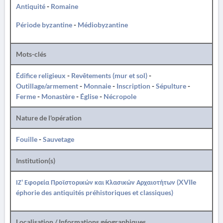
Antiquité
-
Romaine
Période byzantine
-
Médiobyzantine
Mots-clés
Édifice religieux
-
Revêtements (mur et sol)
-
Outillage/armement
-
Monnaie
-
Inscription
-
Sépulture
-
Ferme
-
Monastère
-
Église
-
Nécropole
Nature de l'opération
Fouille
-
Sauvetage
Institution(s)
ΙΖ' Εφορεία Προϊστορικών και Κλασικών Αρχαιοτήτων (XVIIe
éphorie des antiquités préhistoriques et classiques)
Localisation / Informations géographiques