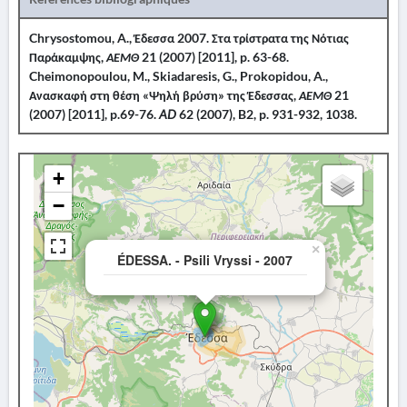
Chrysostomou, A., Έδεσσα 2007. Στα τρίστρατα της Νότιας
Παράκαμψης,
ΑΕΜΘ
21 (2007) [2011], p. 63-68.
Cheimonopoulou, M., Skiadaresis, G., Prokopidou, A.,
Ανασκαφή στη θέση «Ψηλή βρύση» της Έδεσσας,
ΑΕΜΘ
21
(2007) [2011], p.69-76.
AD
62 (2007), B2, p. 931-932, 1038.
+
−
×
ÉDESSA. - Psili Vryssi - 2007