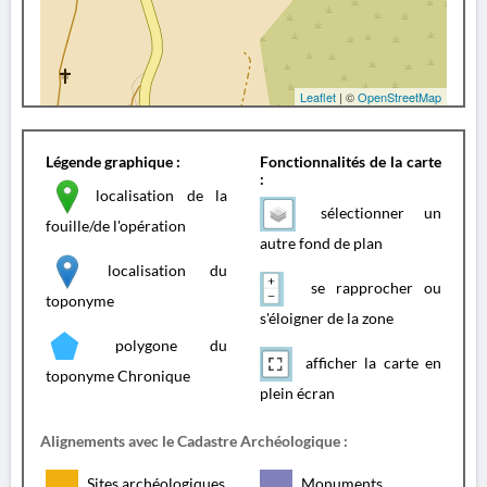
Leaflet
| ©
OpenStreetMap
Légende graphique :
Fonctionnalités de la carte
:
localisation de la
sélectionner un
fouille/de l'opération
autre fond de plan
localisation du
se rapprocher ou
toponyme
s'éloigner de la zone
polygone du
afficher la carte en
toponyme Chronique
plein écran
Alignements avec le Cadastre Archéologique :
Sites archéologiques
Monuments