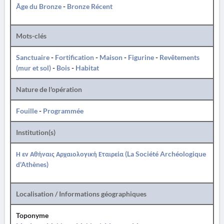
Âge du Bronze
-
Bronze Récent
Mots-clés
Sanctuaire
-
Fortification
-
Maison
-
Figurine
-
Revêtements
(mur et sol)
-
Bois
-
Habitat
Nature de l'opération
Fouille
-
Programmée
Institution(s)
Η εν Αθήναις Αρχαιολογική Εταιρεία (La Société Archéologique
d'Athènes)
Localisation / Informations géographiques
Toponyme