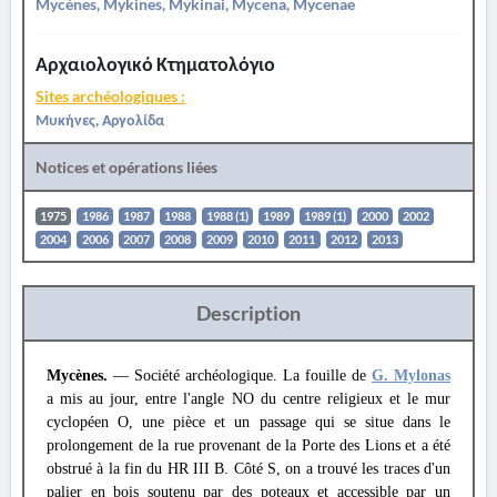
Mycènes, Mykines, Mykinai, Mycena, Mycenae
Αρχαιολογικό Κτηματολόγιο
Sites archéologiques :
Μυκήνες, Αργολίδα
Notices et opérations liées
1975
1986
1987
1988
1988 (1)
1989
1989 (1)
2000
2002
2004
2006
2007
2008
2009
2010
2011
2012
2013
Description
Mycènes.
— Société archéologique. La fouille de
G. Mylonas
a mis au jour, entre l'angle NO du centre religieux et le mur
cyclopéen O, une pièce et un passage qui se situe dans le
prolongement de la rue provenant de la Porte des Lions et a été
obstrué à la fin du HR III B. Côté S, on a trouvé les traces d'un
palier en bois soutenu par des poteaux et accessible par un