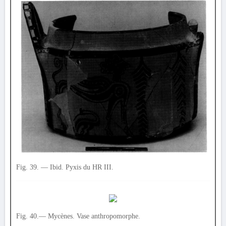
Fig. 39. — Ibid. Pyxis du HR III.
Fig. 40.— Mycènes. Vase anthropomorphe.