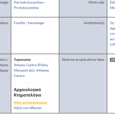
logie
Période byzantine
-
Mots-clés
Édi
Protobyzantine
Mo
ration
Fouille
-
Sauvetage
Institution(s)
1η 
Αρχ
cir
arc
(19
tion /
Toponyme
Notices et opérations liées
19
tions
Athens Centre (Plaka,
iques
Monastiraki), Athènes
Centre
Αρχαιολογικό
Κτηματολόγιο
Sites archéologiques :
Πόλη των Αθηνών