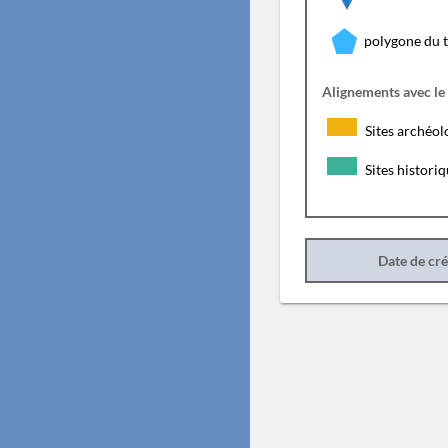
polygone du 
Alignements avec le
Sites archéol
Sites histori
Date de cr