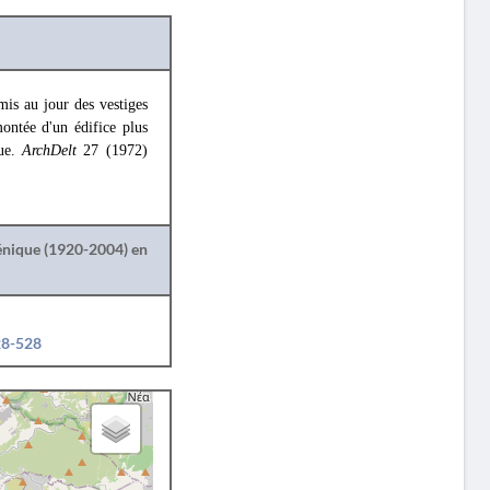
is au jour des vestiges
ontée d'un édifice plus
que.
ArchDelt
27 (1972)
lénique (1920-2004) en
28-528