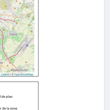
Leaflet
| ©
OpenStreetMap
d de plan
r de la zone