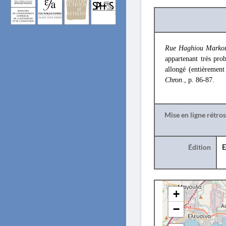
Rue Haghiou Markou
appartenant très pr
allongé (entièremen
Chron
., p. 86-87.
Mise en ligne rétro
Édition
E
+
−