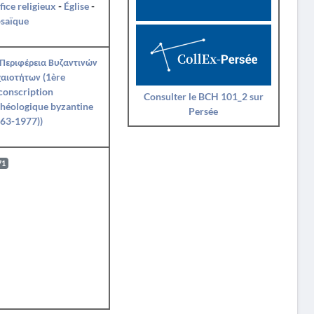
fice religieux
-
Église
-
saïque
Περιφέρεια Βυζαντινών
αιοτήτων (1ère
conscription
Consulter le BCH 101_2 sur
héologique byzantine
Persée
63-1977))
71