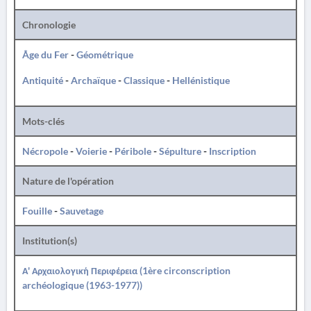
Chronologie
Âge du Fer
-
Géométrique
Antiquité
-
Archaïque
-
Classique
-
Hellénistique
Mots-clés
Nécropole
-
Voierie
-
Péribole
-
Sépulture
-
Inscription
Nature de l'opération
Fouille
-
Sauvetage
Institution(s)
Α' Αρχαιολογική Περιφέρεια (1ère circonscription
archéologique (1963-1977))