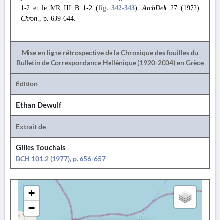
1-2 et le MR III В 1-2 (
fig. 342
-343
).
ArchDelt
27 (1972)
Chron
., p. 639-644.
Mise en ligne rétrospective de la Chronique des fouilles du
Bulletin de Correspondance Hellénique (1920-2004) en Grèce
Édition
Ethan Dewulf
Extrait de
Gilles Touchais
BCH 101.2 (1977), p. 656-657
+
−