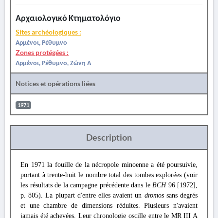
Αρχαιολογικό Κτηματολόγιο
Sites archéologiques :
Αρμένοι, Ρέθυμνο
Zones protégées :
Αρμένοι, Ρέθυμνο, Ζώνη Α
Notices et opérations liées
1971
Description
En 1971 la fouille de la nécropole minoenne a été poursuivie,
portant à trente-huit le nombre total des tombes explorées (voir
les résultats de la campagne précédente dans le
BCH
96 [1972],
p. 805). La plupart d'entre elles avaient un
dromos
sans degrés
et une chambre de dimensions réduites. Plusieurs n'avaient
jamais été achevées. Leur chronologie oscille entre le MR III A