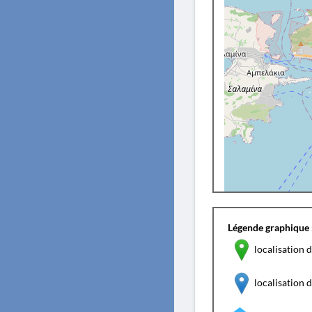
Légende graphique 
localisation d
localisation