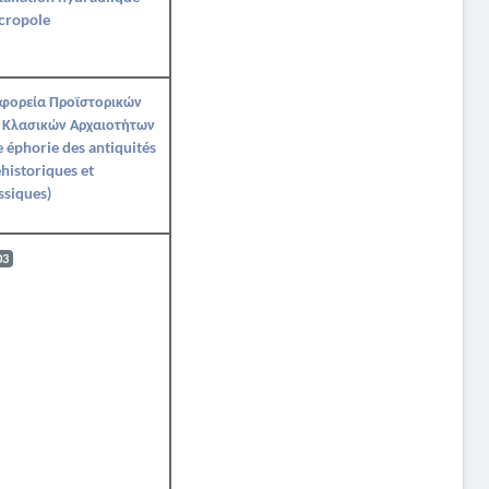
cropole
Εφορεία Προϊστορικών
 Κλασικών Αρχαιοτήτων
Ie éphorie des antiquités
historiques et
ssiques)
03