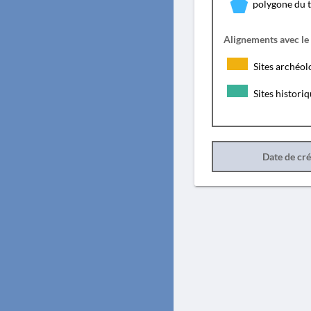
polygone du 
Alignements avec le
Sites archéol
Sites histori
Date de cr