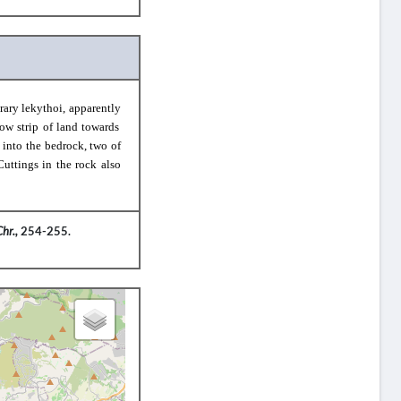
rary lekythoi
, apparently
row strip of land
towards
 into the bedrock
,
t
wo of
Cutting
s
in the rock also
Chr.,
254-255.