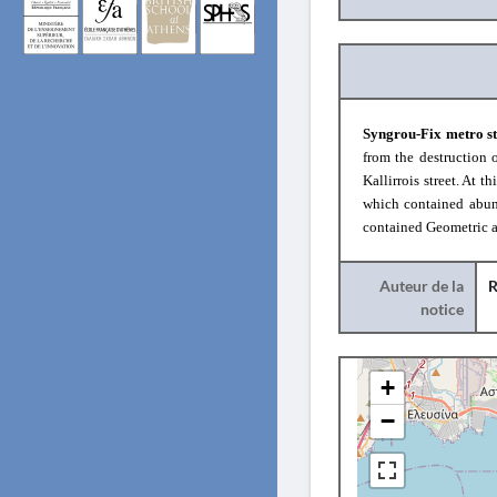
Syngrou-Fix metro st
from the destruction
Kallirrois street. At t
which contained abund
contained Geometr
i
c 
Auteur de la
R
notice
+
−