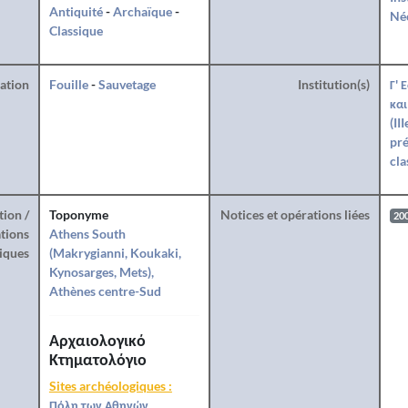
Antiquité
-
Archaïque
-
Né
Classique
ration
Fouille
-
Sauvetage
Institution(s)
Γ' 
και
(II
pré
cla
tion /
Toponyme
Notices et opérations liées
20
tions
Athens South
iques
(Makrygianni, Koukaki,
Kynosarges, Mets),
Athènes centre-Sud
Αρχαιολογικό
Κτηματολόγιο
Sites archéologiques :
Πόλη των Αθηνών