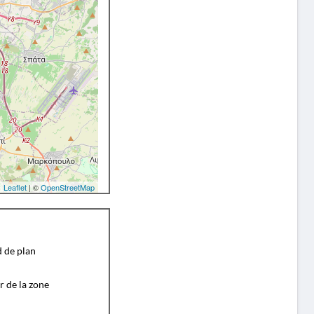
Leaflet
| ©
OpenStreetMap
d de plan
r de la zone