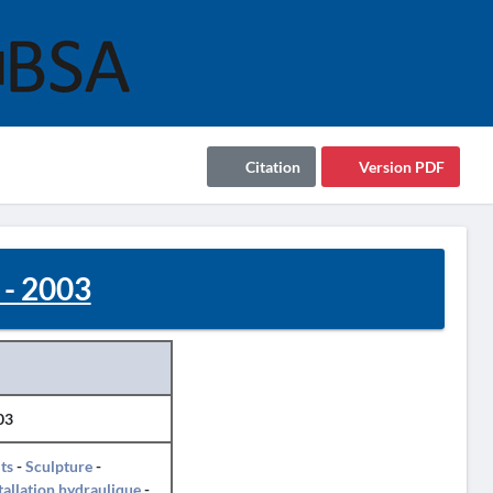
Citation
Version PDF
 - 2003
03
ts
-
Sculpture
-
tallation hydraulique
-