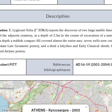
Description
ation
. E. Lygkouri-Tolia
(
Γ
’
ΕΠΚΑ
)
reports
the discovery of two large marble fune
of
the adjacent cemetery, at a depth of 3.5m
in the course of excavation of a nar
his depth
a
reddish compact fill covered almost the entire area:
seven
wells were cut
ant Late Geometric pottery, and a third a lekythos and Early Classical sherds. 
and Archaic pottery.
obert PITT
Références
AD
56-59 (2001-2004)
bibliographiques
×
ATHENS - Kynosarges - 2003