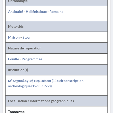
Chronologie
Antiquité
-
Hellénistique
-
Romaine
Mots-clés
Maison
-
Stoa
Nature de l'opération
Fouille
-
Programmée
Institution(s)
ΙΑ' Αρχαιολογική Περιφέρεια (11e circonscription
archéologique (1963-1977))
Localisation / Informations géographiques
Toponyme