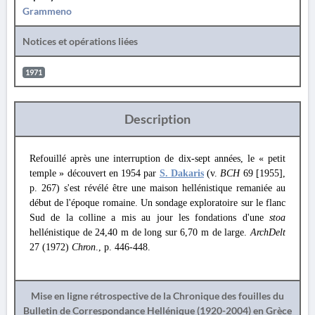
Grammeno
Notices et opérations liées
1971
Description
Refouillé après une interruption de dix-sept années, le « petit
temple » découvert en 1954 par
S. Dakaris
(v.
BCH
69 [1955],
p. 267) s'est révélé être une maison hellénistique remaniée au
début de l'époque romaine. Un sondage exploratoire sur le flanc
Sud de la colline a mis au jour les fondations d'une
stoa
hellénistique de 24,40 m de long sur 6,70 m de large.
ArchDelt
27 (1972)
Chron
., p. 446-448.
Mise en ligne rétrospective de la Chronique des fouilles du
Bulletin de Correspondance Hellénique (1920-2004) en Grèce