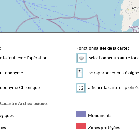
:
Fonctionnalités de la carte :
e la fouille/de l'opération
sélectionner un autre fon
 du toponyme
se rapprocher ou s'éloigne
toponyme Chronique
afficher la carte en plein é
 Cadastre Archéologique :
ogiques
Monuments
ques
Zones protégées