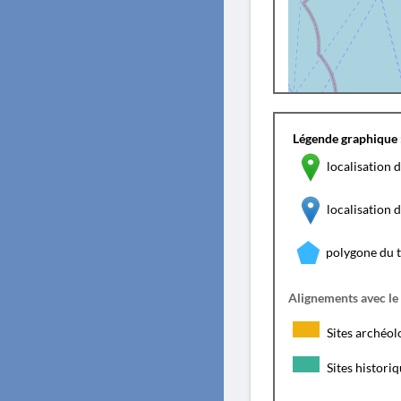
Légende graphique 
localisation d
localisation
polygone du 
Alignements avec le
Sites archéol
Sites histori