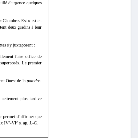
uillé d'urgence quelques
 « Chambres Est » est en
ntent deux gradins à leur
ntes s'y juxtaposent :
llement faire office de
 superposés. Le premier
ent Ouest de la
parodos
.
 nettement plus tardive
eur permet d'affirmer que
e
e
aux IV
-VI
s. ap. J.-C.