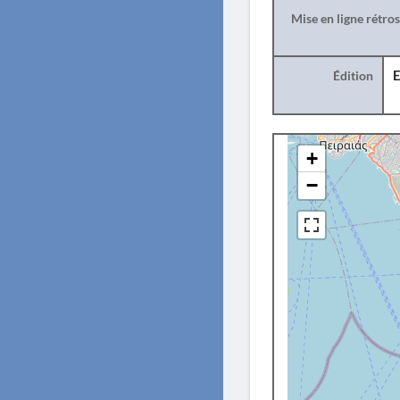
Mise en ligne rétro
Édition
E
+
−