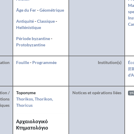
Ma
Âge du Fer
-
Géométrique
spe
Ins
Antiquité
-
Classique
-
Can
Hellénistique
Période byzantine
-
Protobyzantine
ration
Fouille
-
Programmée
Institution(s)
Éco
(EB
d'A
tion /
Toponyme
Notices et opérations liées
19
tions
Thorikos, Thorikon,
iques
Thoricus
Αρχαιολογικό
Κτηματολόγιο