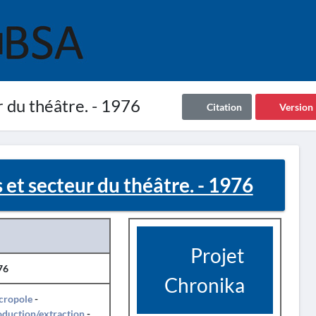
 du théâtre. - 1976
Citation
Version
et secteur du théâtre. - 1976
Projet
76
Chronika
cropole
-
duction/extraction
-