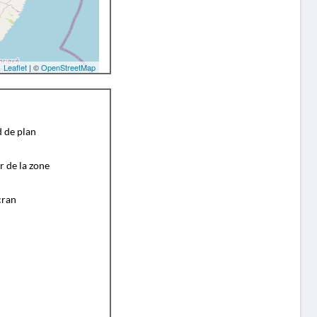
Leaflet
| ©
OpenStreetMap
d de plan
r de la zone
cran