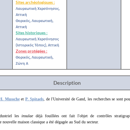
Sites archéologiques :
Λαυρεωτική Χερσόνησος,
Αττική
Θορικός, Λαυρεωτική,
Αττική
Sites historiques :
Λαυρεωτική Χερσόνησος
(Ιστορικός Τόπος), Αττική
Zones protégées :
Θορικός, Λαυρεωτική,
Ζώνη Α
Description
H. Mussche
et
P. Spitaels
, de l'Université de Gand, les recherches se sont po
dustriel les
insulae
déjà fouillées ont fait l'objet de contrôles stratigr
 nouvelle maison classique a été dégagée au Sud du secteur.