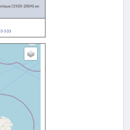
lénique (1920-2004) en
33-533