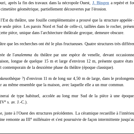
uri, après la fin des travaux dans la nécropole Ouest,
J. Bingen
a repéré et fo
cimetière géométrique, partiellement découvertes par l'érosion.
 l'Est du théâtre, une fouille complémentaire a prouvé que la structure appelée
e seule pièce. Les parois Nord et Sud de celle-ci, taillées dans le rocher, prése
cette pièce, unique dans l'architecture théâtrale grecque, demeure obscure.
âtre que les recherches ont été le plus fructueuses. Quatre structures très différe
rée de l'
analemma
du théâtre par une espèce de venelle, devant occasionne
maison, longue de quelque 15 m et large d'environ 12 m, présente quatre états
 contemporain de la deuxième phase du théâtre (époque classique).
(skeuothèque ?) d'environ 11 m de long sur 4,50 m de large, dans le prolongem
ir au même ensemble que la maison, avec laquelle elle a un mur commun.
inerai de type habituel, accolée au long mur Sud de la pièce à une époque
e
 IV
s. av. J.-C.).
e, juste à l'Ouest des structures précédentes. La céramique recueillie à l'intéri
e
mine remonte au III
millénaire et s'est poursuivie de façon intermittente jusqu'