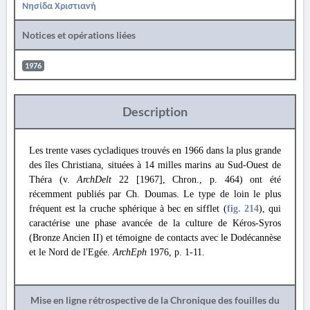
Νησίδα Χριστιανή
Notices et opérations liées
1976
Description
Les trente vases cycladiques trouvés en 1966 dans la plus grande
des îles Christiana, situées à 14 milles marins au Sud-Ouest de
Théra (v.
ArchDelt
22 [1967], Chron., p. 464) ont été
récemment publiés par Ch. Doumas. Le type de loin le plus
fréquent est la cruche sphérique à bec en sifflet (
fig. 214
), qui
caractérise une phase avancée de la culture de Kéros-Syros
(Bronze Ancien II) et témoigne de contacts avec le Dodécannèse
et le Nord de l'Egée.
ArchEph
1976, p. 1-11.
Mise en ligne rétrospective de la Chronique des fouilles du