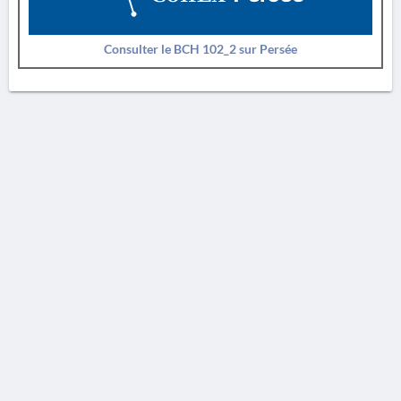
Consulter le BCH 102_2 sur Persée
AVERTISSEMENT
La Chronique des fouilles en ligne ne constitue en aucun cas une publication des
découvertes qui y sont signalées. L'EfA et la BSA ne peuvent délivrer de copie des