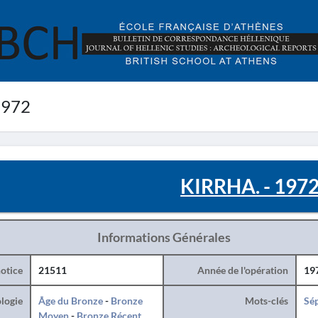
1972
KIRRHA. - 197
Informations Générales
otice
21511
Année de l'opération
19
logie
Âge du Bronze
-
Bronze
Mots-clés
Sé
Moyen
-
Bronze Récent