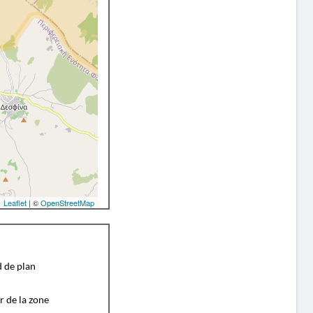
Leaflet
| ©
OpenStreetMap
d de plan
r de la zone