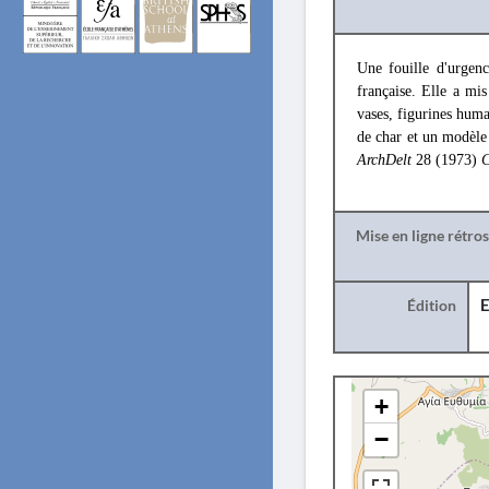
Une fouille d'urgen
française. Elle a mi
vases, figurines huma
de char et un modèle 
ArchDelt
28 (1973)
C
Mise en ligne rétro
Édition
E
+
−