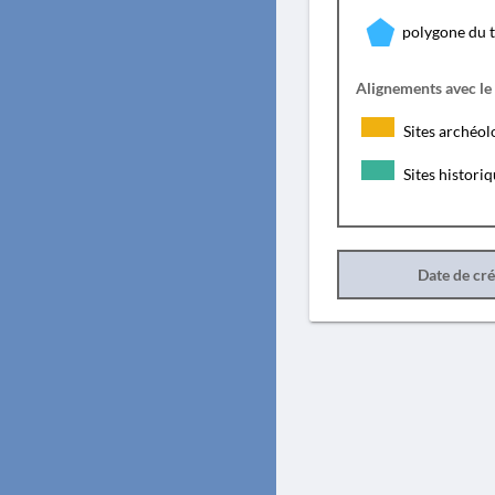
polygone du 
Alignements avec le
Sites archéol
Sites histori
Date de cr