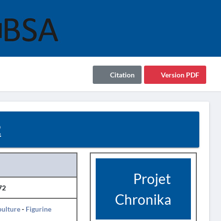
Citation
Version PDF
2
Projet
72
Chronika
pulture
-
Figurine