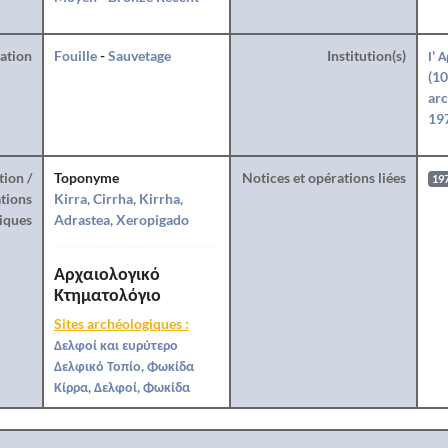
ration
Fouille
-
Sauvetage
Institution(s)
Ι' 
(10
arc
197
tion /
Toponyme
Notices et opérations liées
19
tions
Kirra, Cirrha, Kirrha,
iques
Adrastea, Xeropigado
Αρχαιολογικό
Κτηματολόγιο
Sites archéologiques :
Δελφοί και ευρύτερο
Δελφικό Τοπίο, Φωκίδα
Κίρρα, Δελφοί, Φωκίδα