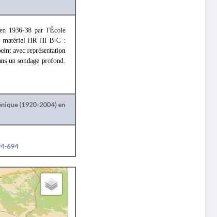
 en 1936-38 par l'École
t matériel HR III B-C :
eint avec représentation
dans un sondage profond.
lénique (1920-2004) en
94-694