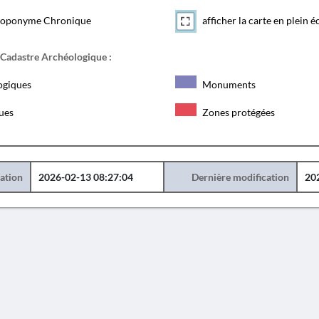
toponyme Chronique
afficher la carte en plein é
 Cadastre Archéologique :
ogiques
Monuments
ques
Zones protégées
éation
2026-02-13 08:27:04
Dernière modification
20