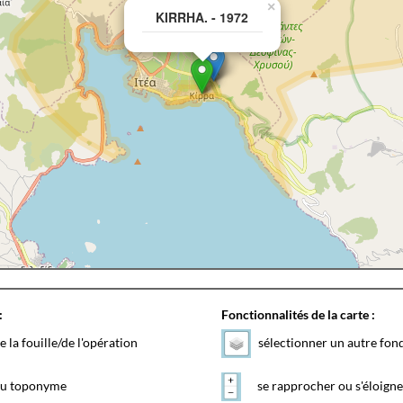
×
KIRRHA. - 1972
:
Fonctionnalités de la carte :
e la fouille/de l'opération
sélectionner un autre fon
 du toponyme
se rapprocher ou s'éloigne