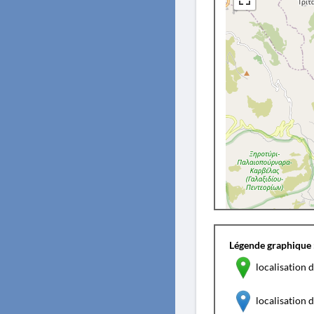
Légende graphique 
localisation d
localisation